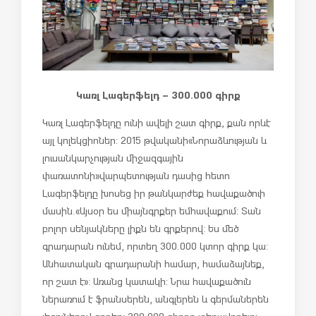
Կառլ Լագերֆելդ – 300.000 գիրք
Կառլ Լագերֆելդը ունի ավելի շատ գիրք, քան որևէ
այլ կոլեկցիոներ: 2015 թվականի «Նորաձևության և
լուսանկարչության միջազգային
փառատոնի» վարպետության դասից հետո
Լագերֆելդը խոսեց իր թանկարժեք հավաքածուի
մասին. «Այսօր ես միայն գրքեր եմ հավաքում: Տան
բոլոր սենյակները լիքն են գրքերով: Ես մեծ
գրադարան ունեմ, որտեղ 300.000 կտոր գիրք կա:
Անհատական գրադարանի համար, համաձայնեք,
որ շատ է»: Առանց կատակի: Նրա հավաքածուն
ներառում է ֆրանսերեն, անգլերեն և գերմաներեն