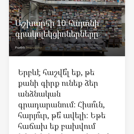
Աշխարհի 10 հայտնի
գրակոլեկցիոներները
Բաժին
Ցուցակներ
Երբևէ հաշվե՞լ եք, թե
քանի գիրք ունեք ձեր
անձնական
գրադարանում: Հիսո՞ւն,
հարյո՞ւր, թե՞ ավելի: Եթե
հաճախ եք բախվում