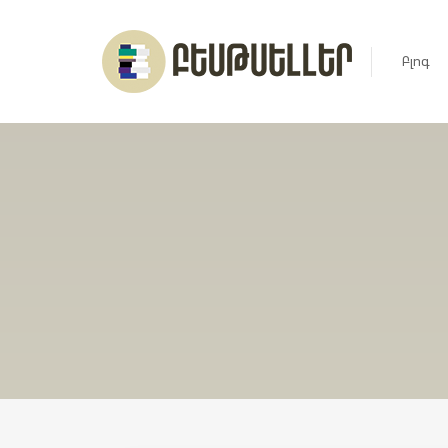
Բլոգ
Լուրեր
Հարցազ
Հոդված
Ռեյտին
Ցուցակ