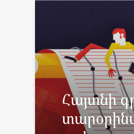
Հայտնի գ
տարօրին