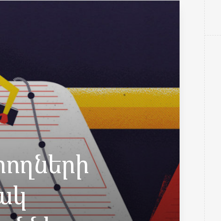
րողների
ակ