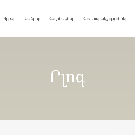
Գրքեր
Ժանրեր
Հեղինակներ
Հրատարակչություններ
րույցներ
Բլոգ
ներ
գներ
ներ