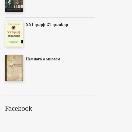
XXI դարի 21 դասերը
Немного о многом
Facebook