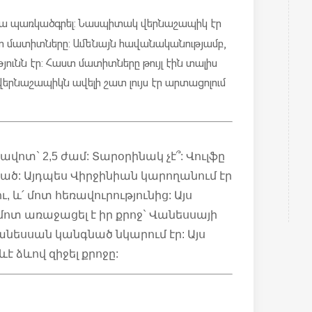
ա պառկած գրել: Նա սպիտակ վերնաշապիկ էր
ույտ մատիտները: Ամենայն հավանականությամբ,
ունն էր: Հաստ մատիտները թույլ էին տալիս
 վերնաշապիկն ավելի շատ լույս էր արտացոլում
ավոտ` 2,5 ժամ: Տարօրինակ չէ՞: Վուլֆը
նած: Այդպես Վիրջինիան կարողանում էր
 և՛ մոտ հեռավուրությունից: Այս
մոտ առաջացել է իր քրոջ` Վանեսսայի
անեսսան կանգնած նկարում էր: Այս
է ձևով զիջել քրոջը: