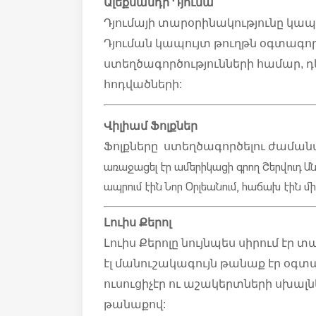
Ալեքսանդր Դյումա
Դյումայի տարօրինակությունը կապ
Դյուման կապույտ թուղթն օգտագո
ստեղծագործությունների համար, դե
հոդվածների:
Վիլիամ Ֆոլքներ
Ֆոլքները ստեղծագործելու ժամա
առաջացել էր ամերիկացի գրող Շերվուդ Ան
ապրում էին Նոր Օրլեանում, հաճախ էին միա
Լուիս Քերոլ
Լուիս Քերոլը նույնպես սիրում է
էլ մանուշակագույն թանաք էր օգտա
ուսուցիչէր ու աշակերտների սխալնե
թանաքով: