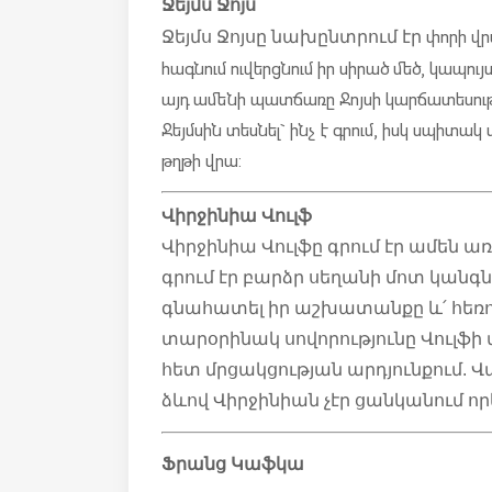
Ջեյմս Ջոյս
փորի վր
Ջեյմս Ջոյսը նախընտրում էր
հագնում ու վերցնում իր սիրած մեծ, կապ
այդ ամենի պատճառը Ջոյսի կարճատեսությ
Ջեյմսին տեսնել` ինչ է գրում, իսկ սպիտակ
թղթի վրա:
Վիրջինիա Վուլֆ
Վիրջինիա Վուլֆը գրում էր ամեն առ
գրում էր բարձր սեղանի մոտ կանգ
գնահատել իր աշխատանքը և՛ հեռու,
տարօրինակ սովորությունը Վուլֆի 
հետ մրցակցության արդյունքում. Վ
ձևով Վիրջինիան չէր ցանկանում որև
Ֆրանց Կաֆկա