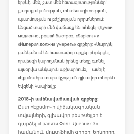
երբևէ. մեծ, շատ մեծ հետազոտություններ`
քաղաքականության, տնտեսագիտության,
պատմության ու բժշկության ոլորտներում:
Անցած տարի մեծ վաճառք են ունեցել «Думай
медленно, решай быстро», «Sapiens» и
«Империя должна умереть» գրքերը: «Մարդիկ
ցանկանում են հաստափոր գրքեր ընթերցել,
որպեսզի կարողանան իրենց տեղը գտնել
այսօրվա անկայուն աշխարհում», – ասել է
«Էքսմո» հրատարակչության գլխավոր տնօրեն
Եվգենի Կապիեվը:
2018-ի ամենավաճառված գրքերը:
Ըստ «Էքսմո»-ի վիճակագրական
տվյալների, գլխավոր բեսթսելլեր է
դարձել «Гравити Фолз. Дневник 3»
համանուն մուլտֆիլմի գիրքը: Երկրորդ