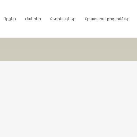
Գրքեր
Ժանրեր
Հեղինակներ
Հրատարակչություններ
րույցներ
ներ
գներ
ներ