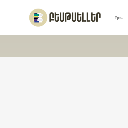
Բլոգ
Լուրեր
Հարցազ
Հոդված
Ռեյտին
Ցուցակ