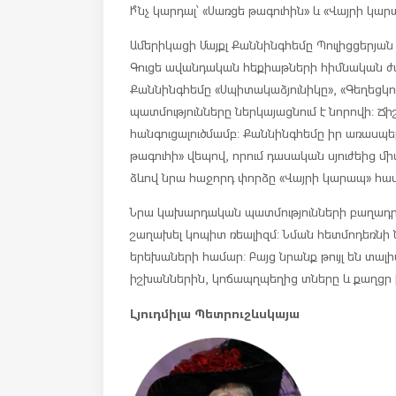
Ի՞նչ կարդալ՝ «Սառցե թագուհին» և «Վայրի կար
Ամերիկացի Մայքլ Քաննինգհեմը Պուլիցցերյա
Գուցե ավանդական հեքիաթների հիմնական ժ
Քաննինգհեմը «Սպիտակաձյունիկը», «Գեղեցկո
պատմությունները ներկայացնում է նորովի: Ճի
հանգուցալուծմամբ: Քաննինգհեմը իր առասպել
թագուհի» վեպով, որում դասական սյուժեից մ
ձևով նրա հաջորդ փորձը «Վայրի կարապ» հավ
Նրա կախարդական պատմությունների բաղադ
շաղախել կոպիտ ռեալիզմ: Նման հետմոդեռնի
երեխաների համար: Բայց նրանք թույլ են տալ
իշխաններին, կոճապղպեղից տները և քաղցր 
Լյուդմիլա Պետրուշևսկայա