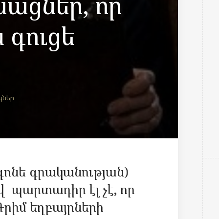
ացներ, որ
 գուցե
կներ
գոնե գրականության)
վ պարտադիր էլ չէ, որ
րիմ եղբայրների