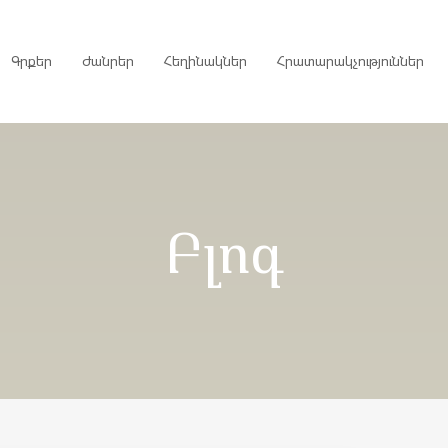
Գրքեր
Ժանրեր
Հեղինակներ
Հրատարակչություններ
րույցներ
Բլոգ
ներ
գներ
ներ