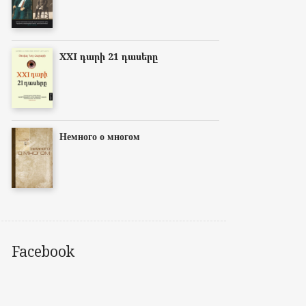
XXI դարի 21 դասերը
Немного о многом
Facebook