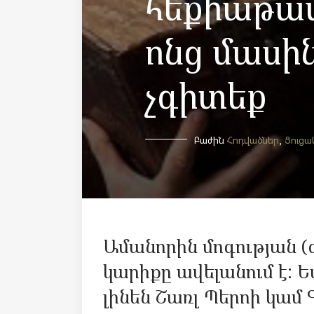
հեքիաթաս
ոնց մասին
չգիտեք
Բաժին
Հոդվածներ
,
Ցուցա
Ամանորին մոգության (
կարիքը ավելանում է: Ե
լինեն
Շառլ Պերոի
կամ Գ