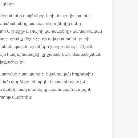
ապներ»:
ն մրցանակի դափնեկիր և հիանալի վիպասան է:
ամանակակից ապակառուցողներից մեկը:
ւհի և հրեշը» և «Վայրի կարապները» կախարդական
շտ է, դրանք միշտ չէ, որ ավարտվում են բարի
ական պատմությունների շարքը սկսել է «Ձյունե
իայն հազիվ ճանաչելի շրջանակ կար: Առասպելական
աքածուն էր:
րատոմսը շատ պարզ է. Ավանդական հեքիաթին
 նման փորձերը, իհարկե, նախատեսված չեն
իս ժանրի տակ տեսնել գրականության գեղեցիկ
խորթ մայրերին: