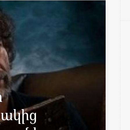
ի
ակից