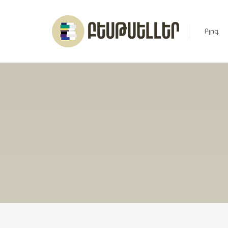
Բլոգ
Լուրեր
Հարցազ
Հոդված
Ռեյտին
Ցուցակ