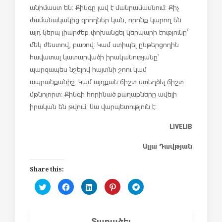
անիմաստ են: Քինգը լավ է մանրամասնում: Քիչ
ժամանակակից գրողներ կան, որոնք կարող են
այդ կերպ լիարժեք փոխանցել կերպարի էությունը՝
մեկ ժեստով, բառով: Կամ ստիպել ընթերցողին
հավատալ կատարվածի իրականությանը՝
պարզապես նշելով հայտնի շոու կամ
ապրանքանիշ: Կամ այդքան ճիշտ ստեղծել ճիշտ
մթնոլորտ: Քինգի հորինած քաղաքները ավելի
իրական են թվում: Սա վարպետություն է:
LIVELIB
Ալլա Դավթյան
Share this:
C
C
C
C
C
l
l
l
l
l
i
i
i
i
i
c
c
c
c
c
k
k
k
k
k
t
t
t
t
t
Տարածել
o
o
o
o
o