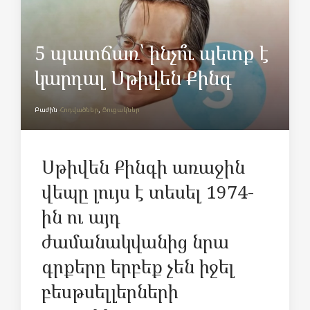
5 պատճառ՝ ինչո՞ւ պետք է
կարդալ Սթիվեն Քինգ
Բաժին
Հոդվածներ
,
Ցուցակներ
Սթիվեն Քինգի առաջին
վեպը լույս է տեսել 1974-
ին ու այդ
ժամանակվանից նրա
գրքերը երբեք չեն իջել
բեսթսելլերների