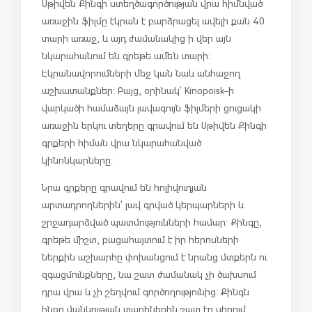
Սթիվեն Քինգի ստեղծագործության վրա հիմնված
առաջին ֆիլմը էկրան է բարձրացել ավելի քան 40
տարի առաջ, և այդ ժամանակից ի վեր այն
նկարահանում են գրեթե ամեն տարի:
Էկրանավորումների մեջ կան նաև անհաջող
աշխատանքներ: Բայց, օրինակ՝ Kinopoisk-ի
վարկածի համաձայն լավագույն ֆիլմերի ցուցակի
առաջին երկու տեղերը գրավում են Սթիվեն Քինգի
գրքերի հիման վրա նկարահանված
կինոնկարները:
Նրա գրքերը գրավում են հոլիվուդյան
արտադրողներին՝ լավ գրված կերպարների և
շրջադարձված պատմությունների համար: Քինգը,
գրեթե միշտ, բացահայտում է իր հերոսների
ներքին աշխարհը փոխանցում է նրանց մտքերն ու
զգացմունքները, նա շատ ժամանակ չի ծախսում
դրա վրա և չի շեղվում գործողությունից: Քինգն
ինքը մանկության տարիներին շատ էր սիրում