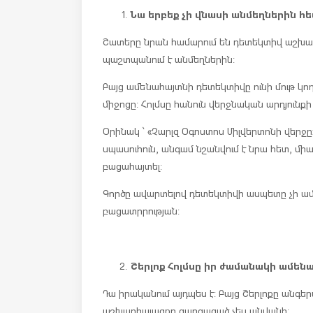
Նա երբեք չի վնասի անմեղներին հե
Շատերը նրան համարում են դետեկտիվ աշխար
պաշտպանում է անմեղներին:
Բայց ամենահայտնի դետեկտիվը ունի մութ կո
միջոցը: Հոլմսը հանուն վերջնական արդյունքի
Օրինակ ՝ «Չարլզ Օգոստոս Միլվերտոնի վերջը
սպասուհուն, անգամ նշանվում է նրա հետ, միա
բացահայտել:
Գործը ավարտելով դետեկտիվի ասպետը չի ամո
բացատրրության:
Շերլոք Հոլմսը իր ժամանակի ամեն
Դա իրականում այդպես է: Բայց Շերլոքը անգեր
աշխարհայացքը զարգացած չես անվանի: