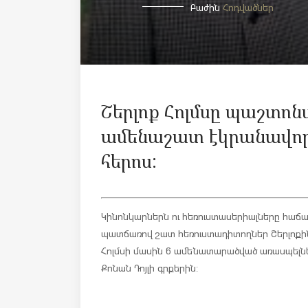
Բաժին
Հոդվածներ
Շերլոք Հոլմսը պաշտոն
ամենաշատ էկրանավոր
հերոս:
Կինոնկարներն ու հեռուստասերիալները հաճախ
պատճառով շատ հեռուստադիտողներ Շերլոքին 
Հոլմսի մասին 6 ամենատարածված առասպելներ
Քոնան Դոյլի գրքերին: