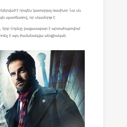
կերված է որպես կատարյալ ռասիստ: Նա սև
այն պատճառով, որ սևամորթ է:
, երբ Հոլմսը բացասաբար է արտահայտվում
հունչ է այդ ժամանակվա անգլիական