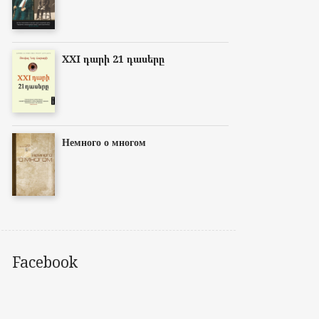
XXI դարի 21 դասերը
Немного о многом
Facebook