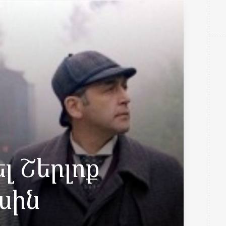
լ Շերլոք
սին