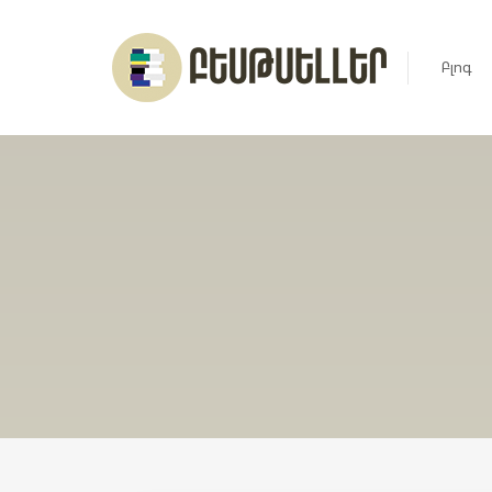
Բլոգ
Լուրեր
Հարցազ
Հոդված
Ռեյտին
Ցուցակ