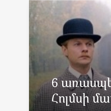
6 առասպե
Հոլմսի մա