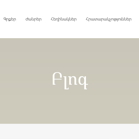
Գրքեր
Ժանրեր
Հեղինակներ
Հրատարակչություններ
րույցներ
Բլոգ
ներ
գներ
ներ