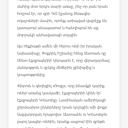
մահից մոտ երկու տարի առաջ, ինչ-որ բան նրան
հուշում էր, որ գրի 140 էջանոց ձեռագիր
օդաչուների մասին, որոնք ստիպված վայրէջք են
կատարում անապատում և հանդիպում են այլ
մոլորակի անհավատալի տղային:
Այս հեքիաթի ամեն մի հերոս ունի իր իրական
նախատիպը: Փոքրիկ Իշխանը հենց Անտուան դը
Սենտ-Էքզյուպերիի կերպարն է, որը վերադարձավ
մանկություն և զրկեց մեծերին ցինիզմից և
կոպտությունից:
Փխրուն և գեղեցիկ «Ռոզը», որը խնամքի կարիք
ուներ`առանց կասկածի, Էքզյուպերիի կինն էր՝
Էքզյուպերի Կոնսուելը: Լատինական ամերիկացի
ջերմասիրտ ընկերները նրան կոչեցին «մի փոքր
Սալվադորյան հրաբուխ»: Անտուանն ու Կոնսուելոն
բարդ կապեր ունեին, նրանք ապրում էին գրեթե