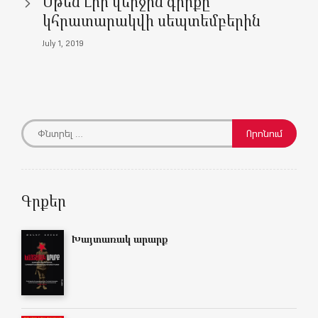
Սթեն Լիի վերջին գիրքը
)
)
w
)
)
կհրատարակվի սեպտեմբերին
July 1, 2019
Գրքեր
Խայտառակ արարք