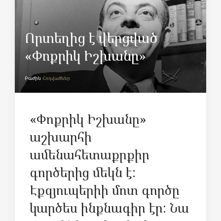
Որտեղից է վերցված
«Փոքրիկ Իշխանը»
Բաժին
Հոդվածներ
«Փոքրիկ Իշխանը»
աշխարհի
ամենահետաքրքիր
գործերից մեկն է:
Էքզյուպերիի մոտ գործը
կարծես ինքնագիր էր: Նա