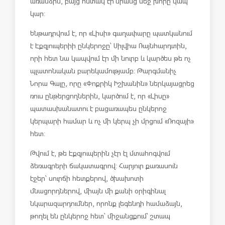
առանձին, բայց հստակ էր՝նրանց մեջ խորը կապ
կար:
Ենթադրվում է, որ «Լիսի» գաղափարը պատկանում
է Էքզյուպերիի ընկերոջը՝ Սիլվիա Ռայնհարդտին,
որի հետ նա կապվում էր մի նուրբ և կարծես թե ոչ
պլատոնական բարեկամությամբ: Թարգմանիչ
Նորա Գալը, որը «Փոքրիկ Իշխանին» ներկայացրեց
ռուս ընթերցողներին, կարծում է, որ «Լիսը»
պատասխանատու է բացառապես ընկերոջ
կերպարի համար և ոչ մի կերպ չի մրցում «Ռոզայի»
հետ:
Թվում է, թե Էքզյուպերին չէր էլ մտահոգվում
ձեռագրերի ճակատագրով: Հարյուր քառասուն
էջեր՝ սուրճի հետքերով, ծխախոտի
մնացորդներով, միայն մի քանի օրիգինալ
նկարազարդումներ, որոնք լեգենդի համաձայն,
թողել են ընկերոջ հետ՝ միջանցքում՝ շտապ