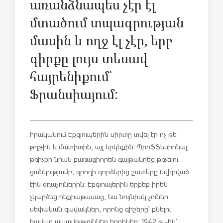
առանձնապես չէր էլ
մտածում տպագրության
մասին և ողջ էլ չէր, երբ
գիրքը լույս տեսավ
հայրենիքում՝
Ֆրանսիայում:
Իրականում Էքզյուպերին սիրտը տվել էր ոչ թե
թղթին և մատիտին, այլ երկնքին: Պրոֆֆեսիոնալ
թռիչքը նրան բառացիորեն գայթակղեց թռչելու
ցանկությամբ, գրողի գործերից շատերը նվիրված
էին օդաչուներին: Էքզյուպերին երբեք իրեն
չկարծեց հեքիաթասաց, նա նույնիսկ չուներ
սեփական զավակներ, որոնց գիշերը՝ քնելու
համար պատմություններ հորիներ: 1942 թ.-ին՝