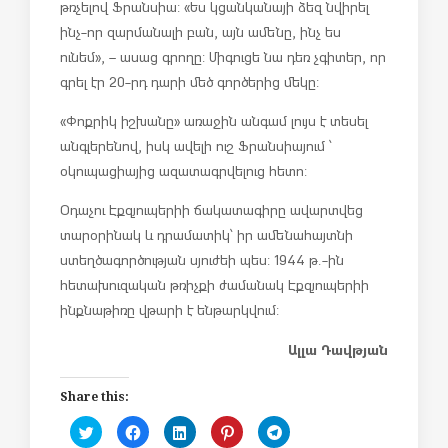
թռչելով Ֆրանսիա: «Ես կցանկանայի ձեզ նվիրել
ինչ-որ զարմանալի բան, այն ամենը, ինչ ես
ունեմ», – ասաց գրողը: Միգուցե նա դեռ չգիտեր, որ
գրել էր 20-րդ դարի մեծ գործերից մեկը:
«Փոքրիկ իշխանը» առաջին անգամ լույս է տեսել
անգլերենով, իսկ ավելի ուշ Ֆրանսիայում ՝
օկուպացիայից ազատագրվելուց հետո:
Օդաչու Էքզյուպերիի ճակատագիրը ավարտվեց
տարօրինակ և դրամատիկ՝ իր ամենահայտնի
ստեղծագործության սյուժեի պես: 1944 թ.-ին
հետախուզական թռիչքի ժամանակ Էքզյուպերիի
ինքնաթիռը վթարի է ենթարկվում:
Ալլա Դավթյան
Share this:
C
C
C
C
C
l
l
l
l
l