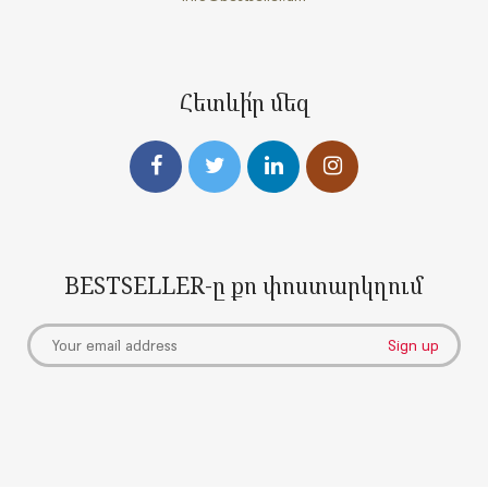
Հետևի՛ր մեզ
BESTSELLER-ը քո փոստարկղում