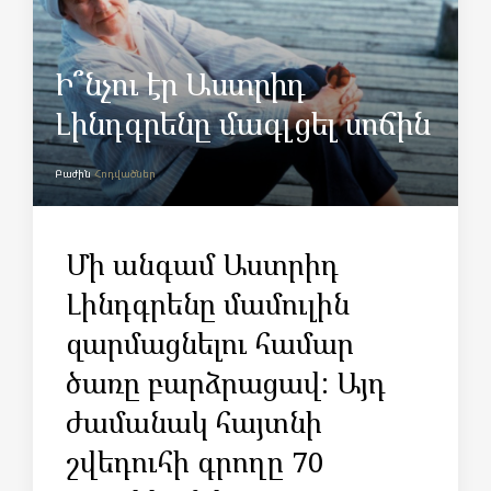
Ի՞նչու էր Աստրիդ
Լինդգրենը մագլցել սոճին
Բաժին
Հոդվածներ
Մի անգամ Աստրիդ
Լինդգրենը մամուլին
զարմացնելու համար
ծառը բարձրացավ: Այդ
ժամանակ հայտնի
շվեդուհի գրողը 70