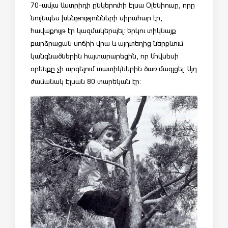
70-ամյա Աստրիդի ընկերուհի Էլսա Օլենիուսը, որը
նույնպես խենթությունների սիրահար էր,
հավաքույթ էր կազմակերպել: Երկու տիկնայք
բարձրացան սոճիի վրա և այդտեղից ներքևում
կանգնածներին հայտարարեցին, որ Մովսեսի
օրենքը չի արգելում տատիկներին ծառ մագլցել: Այդ
ժամանակ Էլսան 80 տարեկան էր: