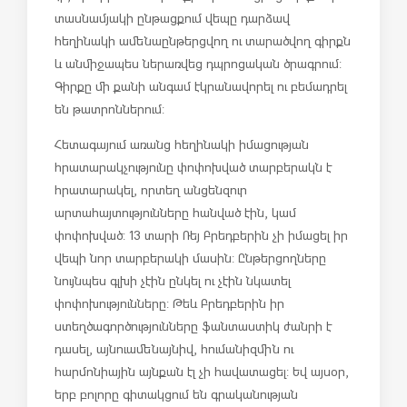
տասնամյակի ընթացքում վեպը դարձավ
հեղինակի ամենաընթերցվող ու տարածվող գիրքն
և անմիջապես ներառվեց դպրոցական ծրագրում:
Գիրքը մի քանի անգամ էկրանավորել ու բեմադրել
են թատրոններում:
Հետագայում առանց հեղինակի իմացության
հրատարակչությունը փոփոխված տարբերակն է
հրատարակել, որտեղ անցենզուր
արտահայտությունները հանված էին, կամ
փոփոխված: 13 տարի Ռեյ Բրեդբերին չի իմացել իր
վեպի նոր տարբերակի մասին: Ընթերցողները
նույնպես գլխի չէին ընկել ու չէին նկատել
փոփոխությունները: Թեև Բրեդբերին իր
ստեղծագործությունները ֆանտաստիկ ժանրի է
դասել, այնուամենայնիվ, հումանիզմին ու
հարմոնիային այնքան էլ չի հավատացել: Եվ այսօր,
երբ բոլորը գիտակցում են գրականության