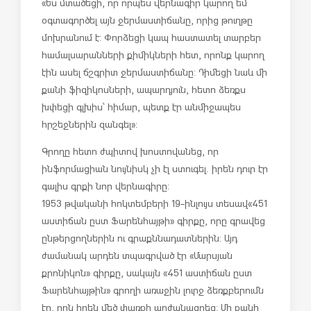
«Ես մտածեցի, որ որպես վերնագիր կարող եմ
օգտագործել այն ջերմաստիճանը, որից թուղթը
մոխրանում է: Փորձեցի կապ հաստատել տարբեր
համալսարանների քիմիկների հետ, որոնք կարող
էին ասել ճշգրիտ ջերմաստիճանը: Դիմեցի նաև մի
քանի ֆիզիկոսների, ապարդյուն, հետո ձեռքս
խփեցի գլխիս՝ հիմար, պետք էր անմիջապես
հրշեջներին զանգել»:
Գրողը հետո ժպիտով խոստովանեց, որ
ինֆորմացիան նույնիսկ չի էլ ստուգել. իրեն դուր էր
գալիս գրքի նոր վերնագիրը:
1953 թվականի հոկտեմբերի 19-ին լույս տեսավ «451
աստիճան ըստ Ֆարենհայթի» գիրքը, որը գրավեց
ընթերցողներին ու գրաքննադատներին: Այդ
ժամանակ արդեն տպագրված էր «Մարսյան
քրոնիկոն» գիրքը, սակայն «451 աստիճան ըստ
Ֆարենհայթին» գրողի առաջին լուրջ ձեռքբերումն
էր, որն իրեն մեծ փառքի արժանացրեց: Մի քանի