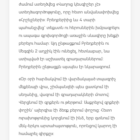
ժամում ստեղծվեց «Վաղուց կեսգիշեր չէ»
ստեղծագործությունը, որը հետո անվանափոխվեց
«Հրշեջների»: Բրեդբերիից ևս 4 տարի
պահանջվեց` տեքստն ու հերոսներին խմբագրելու
ու ապագա գլուխգործոցի առաջին սևագիրը խելքի
բերելու համար: Այդ ընթացքում Բրեդբերին ու
Մեգգին 2 աղջիկ էին ունեցել, հետևաբար, նա
ստիպված էր աշխատել գրադարաններում:
Բրեդբերին ընթացքն այսպես էր նկարագրում.
«Օր օրի հարձակվում էի վարձակալած տպագրիչ
մեքենայի վրա, շիմպանզեի պես ցատկում էի
սեղանից, վազում էի գրադարակների մոտով:
Վերցնում էի գրքերն ու թերթում: Մաքրելով գրքերի
փոշին` ալերգիա էի ձեռք բերում փոշուց: Հետո
ուրախությունից կորցնում էի ինձ, երբ գտնում էի
մեկ-երկու արտահայտություն, որոնցով կարող էի
համալրել գիրքը»: