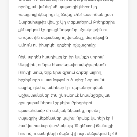
որոնք անվանեց` «5 պայթուցիկներ»: Այդ
«պայթուցիկներից» էլ ծնվեց «451 աստիճան ըստ
Ֆարենհայթի» վեպը: Այդ տեքստերում Բրեդբերին
քննարկում էր գրաքննությունը, մշակույթին ու
արվեստին սպառնացող վտանգը, մարդկային
ամոթն ու, իհարկե, գրքերի ոչնչացումը:
Ռեյն արդեն հանդիպել էր իր կյանքի սիրուն`
Մեգգիին, ու նրա հետ տեղափոխվել Կլարկսոն
Ռոուդի տուն, երբ նրա գլխում գրքեր այրող
հրշեջների պատմությունը ծագեց: Նոր տանն
ապրել, դեռևս, անհնար էր. վերանորոգման
աշխատանքներ էին ընթանում: Լոսանջելեսյան
գրադարաններում շրջելիս Բրեդբերին
պատահմամբ մի սենյակ նկատեց, որտեղ
տպագրիչ մեքենաներ կային: Դրանք կարելի էր 1
ժամվա համար վարձակալել 10 ցենտով: Թանաքի
հոտով ու ստեղների ձայնով լի այդ սենյակում էլ 49