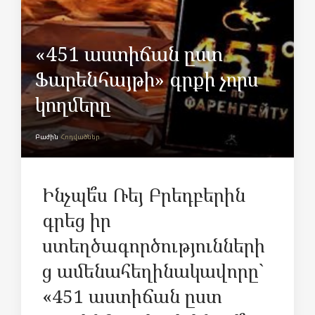
«451 աստիճան ըստ
Ֆարենհայթի» գրքի չորս
կողմերը
Բաժին
Հոդվածներ
Ինչպե՞ս Ռեյ Բրեդբերին
գրեց իր
ստեղծագործությունների
ց ամենահեղինակավորը`
«451 աստիճան ըստ