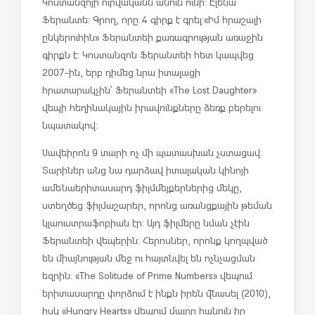
Կոստանզոյի ուրվականն անուն ունի: Էլենա
Ֆերանտե: Գրող, որը 4 գիրք է գրել: «Իմ հրաշալի
ընկերուհին» Ֆերանտեի քառագրության առաջին
գիրքն է: Կոստանզոն Ֆերանտեի հետ կապվեց
2007-ին, երբ դիմեց նրա իտալացի
հրատարակչին՝ Ֆերանտեի «The Lost Daughter»
վեպի հեղինակային իրավունքները ձեռք բերելու
նպատակով:
Սավեիրոն 9 տարի ոչ մի պատասխան չստացավ:
Տարիներ անց նա դարձավ իտալական կինոյի
ամենաերիտասարդ ֆիլմմեյքերներից մեկը,
ստեղծեց ֆիլմաշարեր, որոնց առանցքային թեման
կլաուստրաֆոբիան էր: Այդ ֆիլմերը նման չէին
Ֆերանտեի վեպերին: Հերոսներ, որոնք կողպված
են միայնության մեջ ու հայտնվել են ոչնչացման
եզրին: «The Solitude of Prime Numbers» վեպում
երիտասարդը փորձում է ինքն իրեն վնասել (2010),
իսկ «Hungry Hearts» վեպում մայրը հանուն իր