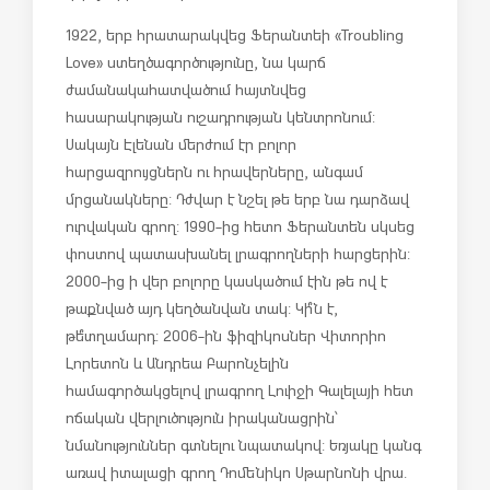
1922, երբ հրատարակվեց Ֆերանտեի «Troubling
Love» ստեղծագործությունը, նա կարճ
ժամանակահատվածում հայտնվեց
հասարակության ուշադրության կենտրոնում:
Սակայն Էլենան մերժում էր բոլոր
հարցազրույցներն ու հրավերները, անգամ
մրցանակները: Դժվար է նշել թե երբ նա դարձավ
ուրվական գրող: 1990-ից հետո Ֆերանտեն սկսեց
փոստով պատասխանել լրագրողների հարցերին:
2000-ից ի վեր բոլորը կասկածում էին թե ով է
թաքնված այդ կեղծանվան տակ: Կի՞ն է,
թե՞ տղամարդ: 2006-ին ֆիզիկոսներ Վիտորիո
Լորետոն և Անդրեա Բարոնչելին
համագործակցելով լրագրող Լուիջի Գալելայի հետ
ոճական վերլուծություն իրականացրին՝
նմանություններ գտնելու նպատակով: Եռյակը կանգ
առավ իտալացի գրող Դոմենիկո Սթարնոնի վրա.