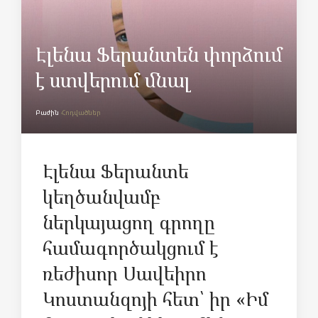
Էլենա Ֆերանտեն փորձում
է ստվերում մնալ
Բաժին
Հոդվածներ
Էլենա Ֆերանտե
կեղծանվամբ
ներկայացող գրողը
համագործակցում է
ռեժիսոր Սավեիրո
Կոստանզոյի հետ՝ իր «Իմ