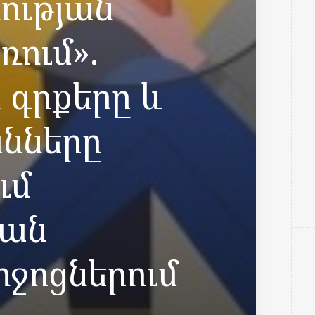
ության
ում».
ն գրքերը և
նները
ւմ
կան
ջոցներում