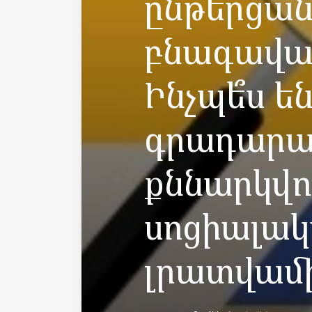
ընթերցան
բնագավառ
Ինչպե՞ս ե
գրադարա
քննարկվո
սոցիալա
լրատվամի