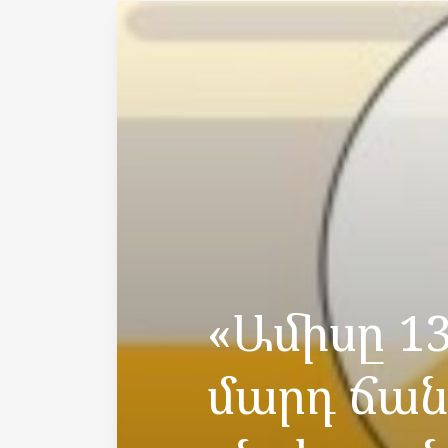
«Ամիսը 13
մարդ ճան