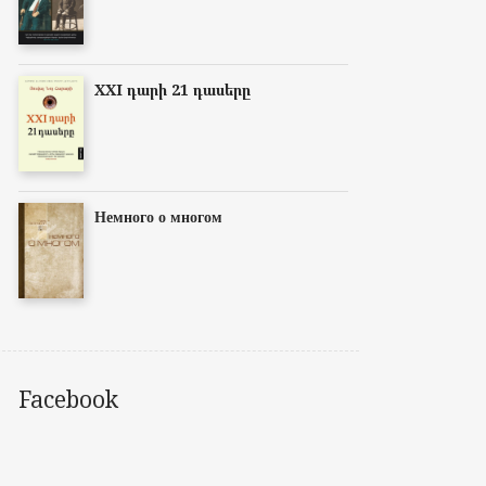
XXI դարի 21 դասերը
Немного о многом
Facebook