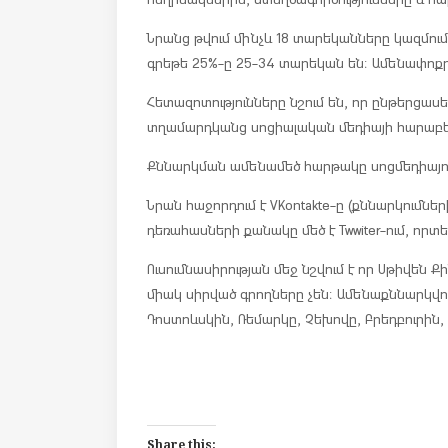
Նրանց թվում մինչև 18 տարեկանները կազմում
գրեթե 25%-ը 25-34 տարեկան են։ Ամենափոք
Հետազոտությունները նշում են, որ ընթերցասե
տղամարդկանց սոցիալական մեդիայի հարաբե
Քննարկման ամենամեծ հարթակը սոցմեդիայում 
Նրան հաջորդում է VKontakte-ը (քննարկումներ
դեռահասների քանակը մեծ է Twwiter-ում, որ
Ուսումնասիրության մեջ նշվում է որ Սթիվեն 
միակ սիրված գրողները չեն։ Ամենաքննարկվո
Դոստոևսկին, Ռեմարկը, Չեխովը, Բրեդբուրին, 
Share this: