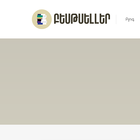
Բլոգ
Լուրեր
Հարցազ
Հոդված
Ռեյտին
Ցուցակ