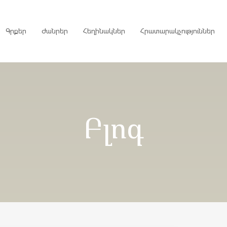
Գրքեր
Ժանրեր
Հեղինակներ
Հրատարակչություններ
րույցներ
Բլոգ
ներ
գներ
ներ