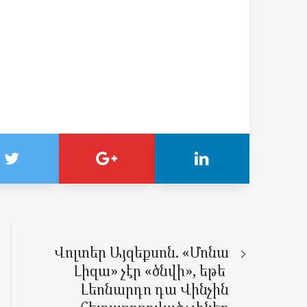
Վոլտեր Այզեքսոն. «Մոնա
Լիզա» չէր «ծնվի», եթե
Լեոնարդո դա Վինչին