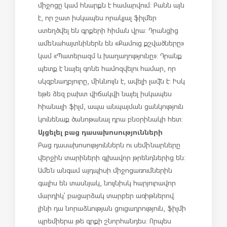
միջոցը կամ հնարքն է համարվում: Բանն այն
է, որ շատ իսկապես որակյալ ֆիլմեր
ստեղծվել են գրքերի հիման վրա: Դրանցից
ամենահայտնիներն են «Քամուց քշվածները»
կամ «Պատերազմ և խաղաղությունը»: Դրանք
պետք է նայել գոնե համոզվելու համար, որ
սկզբնաղբյուրը, միևնույն է, ավելի լավն է: Իսկ
եթե ձեզ բախտ վիճակվի նայել իսկապես
հիանալի ֆիլմ, ապա անպայման ցանկություն
կունենաք ծանոթանալ դրա բնօրինակի հետ:
Այցելել բաց դասախոսությունների
Բաց դասախոսություններն ու սեմինարները
վերջին տարիների գլխավոր թրենդներից են:
Ամեն անգամ այդպիսի միջոցառումներին
գալիս են տասնյակ, նույնիսկ հարյուրավոր
մարդիկ՝ բացարձակ տարբեր առիթներով.
լինի դա նորաձևության ցուցադրություն, ֆիլմի
պրեմիերա թե գրքի շնորհանդես: Որպես