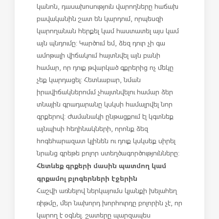
կանոն, դասախոսություն վարողները հաճախ
բավականին շատ են կարդում, որպեսզի
կարողանան հերքել կամ հաստատել այս կամ
այն պնդումը: Կարծում եմ, ձեզ դուր չի գա
ամոթալի վիճակում հայտնվել այն բանի
համար, որ դուք թվարկած գքրերից ոչ մեկը
չեք կարդացել: Հետևաբար, նման
իրավիճակներոմւմ չհայտնվելու համար ձեր
տնային գրադարանը կսկսի համալրվել նոր
գրքերով: Ժամանակի ընթացքում էլ կգտնեք
այնպիսի հեղինակների, որոնք ձեզ
հոգեհարազատ կլինեն ու դուք կսկսեք սիրել
նրանց գրեթե բոլոր ստեղծագործությունները:
Հետևեք գրքերի մասին պատմող կամ
գրքամոլ բլոգերների էջերին
Հաշվի առնելով ներկայումս կյանքի խելահեղ
ռիթմը, մեր նախորդ խորհուրդը բոլորին չէ, որ
կարող է օգնել. շատերը պարզապես