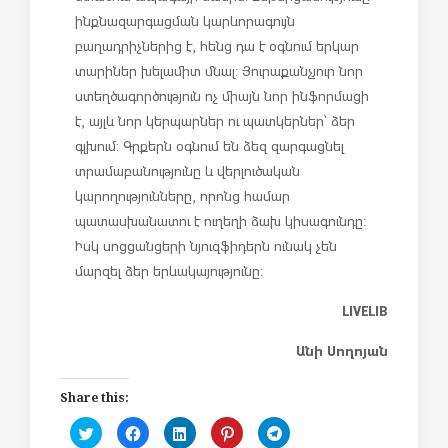
ինքնազարգացման կարևորագույն
բաղադրիչներից է, հենց դա է օգնում երկար
տարիներ խելամիտ մնալ: Յուրաքանչյուր նոր
ստեղծագործություն ոչ միայն նոր ինֆորմացի
է, այլև նոր կերպարներ ու պատկերներ՝ ձեր
գլխում: Գրքերն օգնում են ձեզ զարգացնել
տրամաբանությունը և վերլուծական
կարողությունները, որոնց համար
պատասխանատու է ուղեղի ձախ կիսագունդը:
Իսկ սոցցանցերի նյուզֆիդերն ունակ չեն
մարզել ձեր երևակայությունը:
LIVELIB
Անի Սողոյան
Share this:
C
C
C
C
C
l
l
l
l
l