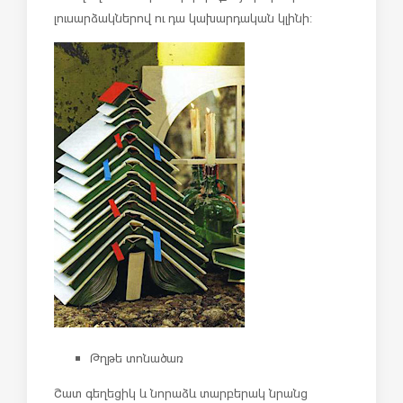
լուսարձակներով ու դա կախարդական կլինի:
Թղթե տոնածառ
Շատ գեղեցիկ և նորաձև տարբերակ նրանց