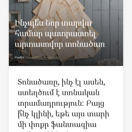
Ինչպե՞ս Նոր տարվա
համար պատրաստել
արտասովոր տոնածառ
Բաժին
Հոդվածներ
,
Ցուցակներ
Տոնածառը, ինչ էլ ասեն,
ստեղծում է տոնական
տրամադրություն: Բայց
ի՞նչ կլինի, եթե այս տարի
մի փոքր ֆանտազիա