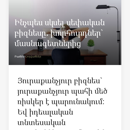
Ինչպես սկսել սեփական
բիզնեսը. խորհուրդներ`
մասնագետներից
Բաժին
Հոդվածներ
Յուրաքանչյուր բիզնես`
յուրաքանչյուր պահի մեծ
ռիսկեր է պարունակում:
Եվ իդեալական
տնտեսական