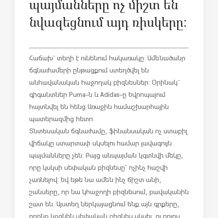
պայմանները ոչ միշտ են
նվազեցնում այդ ռիսկերը:
Հաճախ` տեղի է ունենում հակառակը: Ամենածանր
ճգնաժամերի ընթացքում ստեղծվել են
անհավանական հաջողակ բիզնեսներ: Օրինակ`
գիգանտներ Puma-ն և Adidas-ը Եվրոպայում
հայտնվել են հենց Առաջին համաշխարհային
պատերազմից հետո:
Տնտեսական ճգնաժամը, ֆինանսական ոչ ստաբիլ
վիճակը ստարտափ սկսելու համար լավագույն
պայմանները չեն: Բայց անպայման կգտնվի մեկը,
որը կսկսի սեփական բիզնեսը` ոչինչ հաշվի
չառնելով: Եվ եթե նա ամեն ինչ ճիշտ անի,
շանսերը, որ նա կհաջողի բիզնեսում, բավականին
շատ են: Այստեղ ներկայացնում ենք այն գրքերը,
որոնք կօգնեն սեփական բիզնես սկսել, ու դուրս