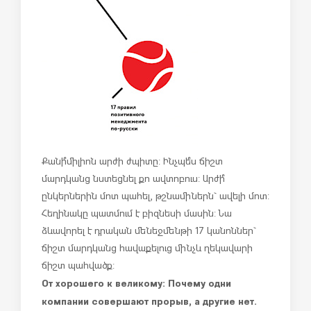
Քանի՞ միլիոն արժի ժպիտը: Ինչպե՞ս ճիշտ
մարդկանց նստեցնել քո ավտոբուս: Արժի՞
ընկերներին մոտ պահել, թշնամիներն` ավելի մոտ:
Հեղինակը պատմում է բիզնեսի մասին: Նա
ձևավորել է դրական մենեջմենթի 17 կանոններ`
ճիշտ մարդկանց հավաքելուց մինչև ղեկավարի
ճիշտ պահվածք:
От хорошего к великому: Почему одни
компании совершают прорыв, а другие нет.