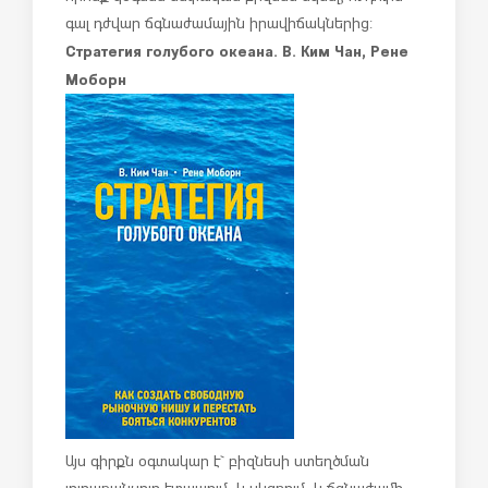
գալ դժվար ճգնաժամային իրավիճակներից:
Стратегия голубого океана. В. Ким Чан, Рене
Моборн
Այս գիրքն օգտակար է` բիզնեսի ստեղծման
յուրաքանչյուր էտապում. և սկզբում, և ճգնաժամի