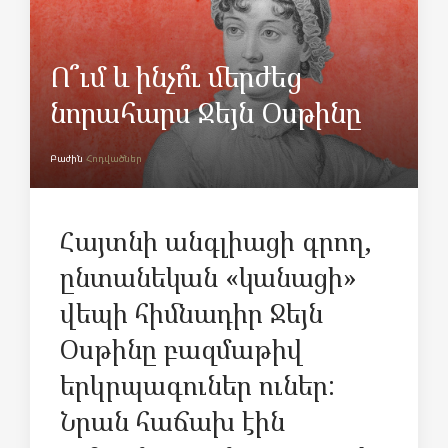
Ո՞ւմ և ինչո՞ւ մերժեց
նորահարս Ջեյն Օսթինը
Բաժին
Հոդվածներ
Հայտնի անգլիացի գրող,
ընտանեկան «կանացի»
վեպի հիմնադիր Ջեյն
Օսթինը բազմաթիվ
երկրպագուներ ուներ:
Նրան հաճախ էին