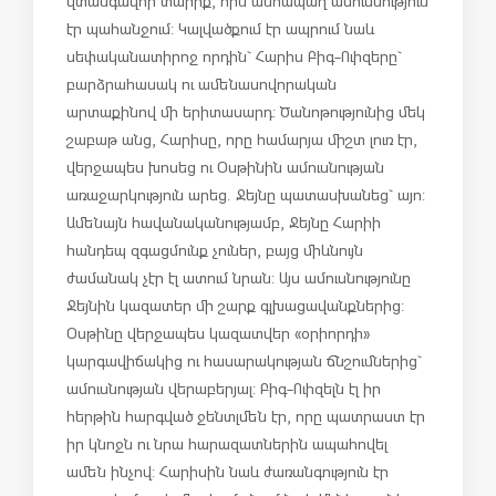
վտանգավոր տարիք, որն անհապաղ ամուսնություն
էր պահանջում: Կալվածքում էր ապրում նաև
սեփականատիրոջ որդին` Հարիս Բիգ-Ուիզերը`
բարձրահասակ ու ամենասովորական
արտաքինով մի երիտասարդ: Ծանոթությունից մեկ
շաբաթ անց, Հարիսը, որը համարյա միշտ լուռ էր,
վերջապես խոսեց ու Օսթինին ամուսնության
առաջարկություն արեց. Ջեյնը պատասխանեց` այո:
Ամենայն հավանականությամբ, Ջեյնը Հարիի
հանդեպ զգացմունք չուներ, բայց միևնույն
ժամանակ չէր էլ ատում նրան: Այս ամուսնությունը
Ջեյնին կազատեր մի շարք գլխացավանքներից:
Օսթինը վերջապես կազատվեր «օրիորդի»
կարգավիճակից ու հասարակության ճնշումներից`
ամուսնության վերաբերյալ: Բիգ-Ուիզելն էլ իր
հերթին հարգված ջենտլմեն էր, որը պատրաստ էր
իր կնոջն ու նրա հարազատներին ապահովել
ամեն ինչով: Հարիսին նաև ժառանգություն էր