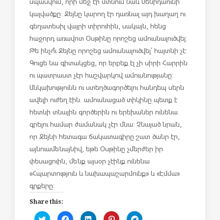
սպասվում, որի մեջ էր մտնում նաև Մենիդաունի
կալվածքը: Ջեյնը կարող էր դառնալ այդ խաղաղ ու
գեղատեսիլ վայրի տիրուհին, սակայն, հենց
հաջորդ առավոտ Օսթինը որոշեց ամուսնալուծվել:
Թե ինչո՞ւ Ջեյնը որոշեց ամուսնալուծվել՝ հայտնի չէ:
Գուցե նա գիտակցեց, որ երբեք էլ չի սիրի Հարրին
ու պատրաստ չէր հաշվարկով ամուսնությանը:
Անկախությունն ու ստեղծագործելու հանդեպ սերն
ավելի ուժեղ էին. ամուսնացած տիկինը պետք է
հետևի տնային գործերին ու երեխաներ ունենա.
գրելու համար ժամանակ չէր մնա: Չնայած նրան,
որ Ջեյնի հետագա ճակատագիրը շատ ծանր էր,
այնուամենայնիվ, եթե Օսթինը չմերժեր իր
փեսացուին, մենք այսօր չէինք ունենա
«Հպարտություն և նախապաշարմունք» և «Էմմա»
գրքերը:
Share this:
C
C
C
C
C