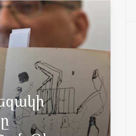
եզակի
ը