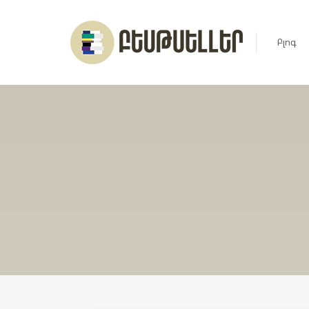
Բլոգ
Լուրեր
Հարցազ
Հոդված
Ռեյտին
Ցուցակ