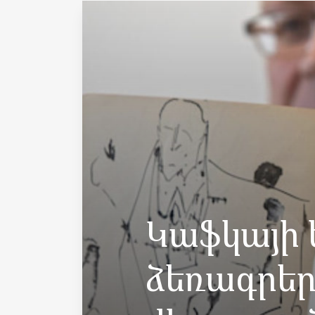
Կաֆկայի 
ձեռագրեր