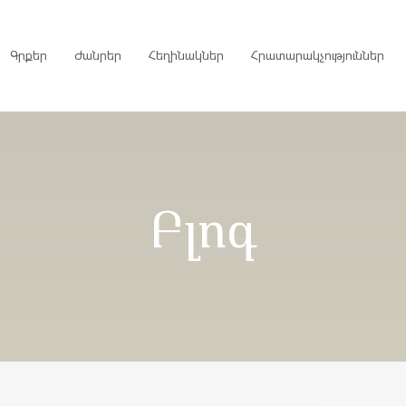
Գրքեր
Ժանրեր
Հեղինակներ
Հրատարակչություններ
րույցներ
Բլոգ
ներ
գներ
ներ