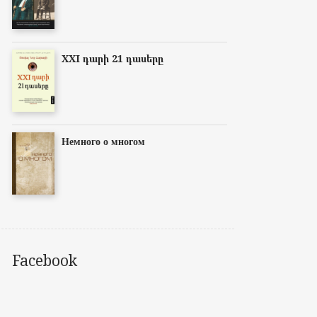
XXI դարի 21 դասերը
Немного о многом
Facebook