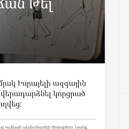
ձան Թել
յակ Իսրայելի ազգային
 վերադարձնել կորցրած
ողվեց:
նց Կաֆկայի անգնահատելի ձեռագրերը: Նրանք