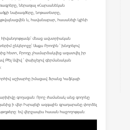
եռագրերը, ներառյալ «Հարսանեկան
վածքի նախագծերը, նոթատետրը,
կթվայնացվեն և, հավանաբար, հասանելի կլինի
զ հիվանդությամբ՝ մնաց ավստրիական
երիմ ընկերոջը՝ Մաքս Բրոդին ՝ խնդրելով
ահից հետո, Բրոդը չհամարձակվեց ազատվել իր
ավ Թել Ավիվ ՝ փախչելով գերմանական
:
 շնորհիվ աշխարհը իմացավ Ֆրանց Կաֆկայի
 արխիվը գողացան: Որոշ ժամանակ անց գողոնը
կանից ի վեր Իսրայելի ազգային գրադարանը փորձել
աթղթերը: Եվ վերջապես հասան հաջողության: