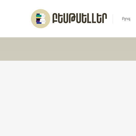
Բլոգ
Լուրեր
Հարցազ
Հոդված
Ռեյտին
Ցուցակ