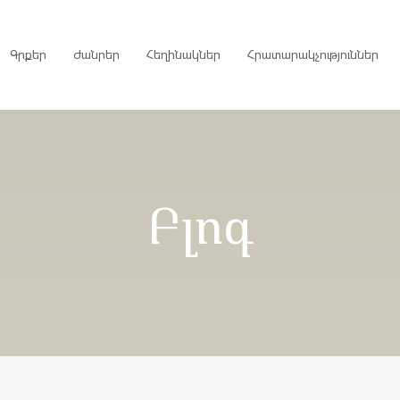
Գրքեր
Ժանրեր
Հեղինակներ
Հրատարակչություններ
րույցներ
Բլոգ
ներ
գներ
ներ