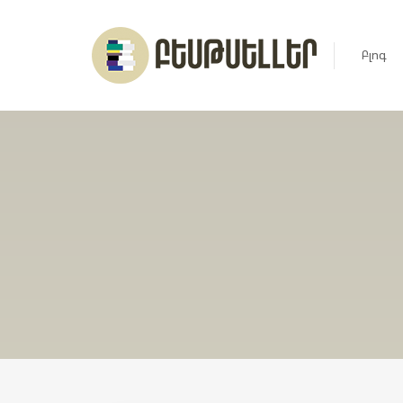
Բլոգ
Լուրեր
Հարցազ
Հոդված
Ռեյտին
Ցուցակ