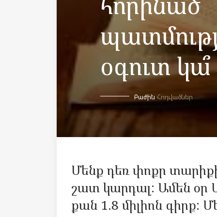
հորինած
պատմությ
օգուտ կա՞
Բաժին
Հոդվածներ
Մենք դեռ փոքր տարիքից
շատ կարդալ: Ամեն օր Ա
քան 1.8 միլիոն գիրք: 