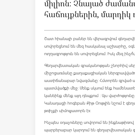
միլիոն: Չնայած ժամա
հաճույքներին, մարդիկ 
Շատ հիանալի բաներ են վերագրվում գեղարվ
սովորեցնում են մեզ հասկանալ աշխարհը, օգն
ուղղագրություն են սովորեցնում: Իսկ մեզ ինչ
Գեղարվեստական գրականության շնորհիվ սերմա
միջոցառմանը քաղաքացիական ներգրավվածութ
աստիճանաբար նվազմանը: Հմտորեն գրված պատ
պատմվածքի մեջ: Մենք սկսում ենք համենատել՝ 
կանեինք մենք այդ դեպքում : Այս վարժությունը
Կանադացի հոգեբան Քիթ Օութլին նշում է գե
թռիչքի սիմուլյատորն է»:
Ինչպես օդաչուները սովորում են ինքնաթիռով
պարբերաբար կարդում են գեղարվեստական գրա