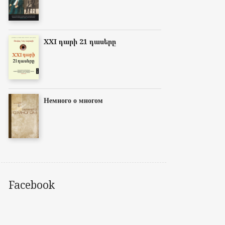
XXI դարի 21 դասերը
Немного о многом
Facebook