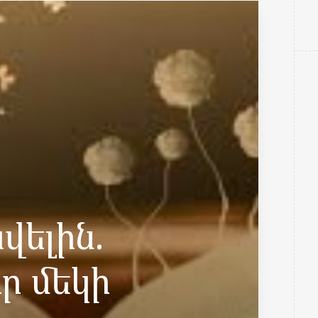
վելին.
որ մեկի