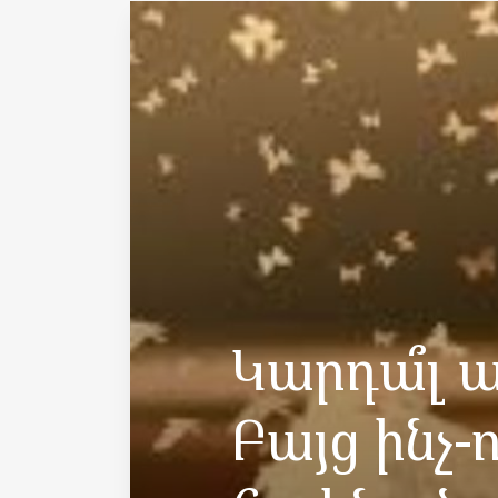
Կարդա՞լ ա
Բայց ինչ-