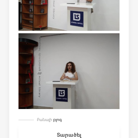
Բանալի
բլոգ
Տարածել