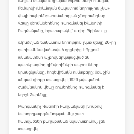
«
Նոյյան
տապան
»
գրախանութում
տեղի
ունեցավ
Ռեմարկի
«
Արևմտյան
ճակատում
նորություն
չկա
»
վեպի
հայերեն
թարգմանության
շնորհանդեսը
:
Վեպը
գերմաներենից
թարգմանել
է
Վանուհի
Բաղմանյանը
,
հրատարակել
`
«
Էդիթ
Պրինտ
»
–
ը
:
«
Արևմտյան
ճակատում
նորություն
չկա
»
վեպը
20-
րդ
դարի
ամենավաճառված
գրքերից
է
:
Գրքում
ականատեսի
աչքով
ներկայացված
են
պատերազմող
զինվորիների
ապրումները
,
նրանց
կյանքը
,
հոգեվիճակն
ու
մտքերը
:
Առաջին
անգամ
գիրքը
տպագրվել
է
1929
թվականին
:
Ժ
ամանակին
վեպը
ռուսերենից
թարգմանել
է
Եղիշե
Չարենցը
:
Թարգմանիչ
Վանուհի
Բաղմանյանի
խոսքով
նախորդ
թարգմանության
մեջ
շատ
հատվածներ
`
քաղաքական
նկատառումով
,
չեն
տպագրվել
.