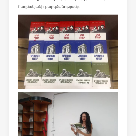
Բաղմանյան
ի
թարգմանությամբ
: