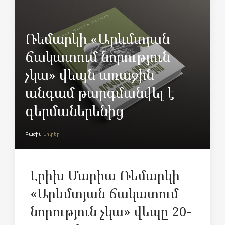
Ռեմարկի «Արևմտյան
ճակատում նորություն
չկա» վեպն առաջին
անգամ թարգմանվել է
գերմաներենից
Բաժին
Լուրեր
Էրիխ
Մարիա
Ռեմարկի
«
Արևմտյան
ճակատում
նորություն
չկա
»
վեպը
20-