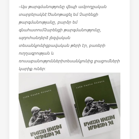
–
Այս
թարգմանությունը
վեպի
ամբողջական
տարբերակն
է
:
Ծանոթացել
եմ
Չարենցի
թարգմանությանը
,
բարձր
եմ
գնահատում
Չարենցի
թարգմանությունը
,
այդուհանդերձ
լեզվական
տեսանկյունից
բավական
թերի
էր
,
բառերի
ուղղագրության
և
ռուսաբանությունների
տեսանկյունից
լրացումների
կարիք
ուներ
: