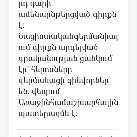
րդ
դարի
ամենաընթերցված
գիրքն
է
:
Նացիստական
գերմանիայ
ում
գիրքն
արգելված
գրականության
ցանկում
էր
`
հերոսները
գերմանացի
զինվորներ
են
.
վեպում
Առաջին
համաշխարհային
պատերազմն
է
: