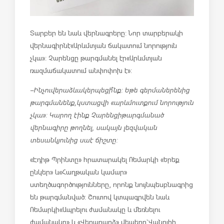
Տ
արբեր
են
նաև
վերնագրերը
:
Նոր
տարբերակի
վերնագիր
ն
է
«
Արևմտյան
ճակատում
նորություն
չկա
»
:
Չարենցը
թարգմանել
է
ր
«
Արևմտյան
ռազմաճակատում
անփոփոխ
է
»
:
–
Ինչու
վերաձևակերպեցի
՞
նք
: Ե
թե
գերմաներենից
թարգմանենք
,
կստացվի
«
արևմուտքում
նորություն
չկա
»
:
Կարող
էինք
Չարենցի
թարգմանած
վերնագիրը
թողնել
,
սակայն
լեզվական
տեսանկյունից
սա
է
ճիշտը
:
«
Էդիթ
Պրինտը
»
հրատարակել
Ռեմարկի
«
Երեք
ընկեր
»
և
«
Հաղթական
կամար
»
ստեղծագործությունները
, որոնք նույնպես
բնագր
ից
են
թարգման
ված
:
Շ
ուտով
կտպագրվ
են
նաև
Ռեմարկի
«
Ապրելու
ժամանակը
և
մեռնելու
ժամանակը
»
և
«
Վերադարձ
»
վեպերը
`
Վանուհի