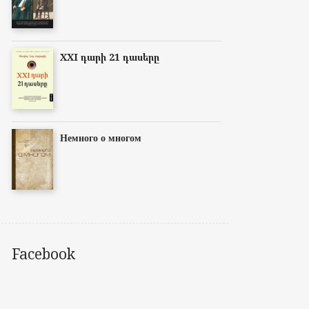
XXI դարի 21 դասերը
Немного о многом
Facebook