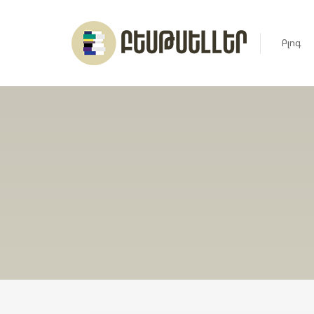
Բլոգ
Լուրեր
Հարցազ
Հոդված
Ռեյտին
Ցուցակ