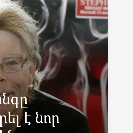
ինգը
ել է նոր