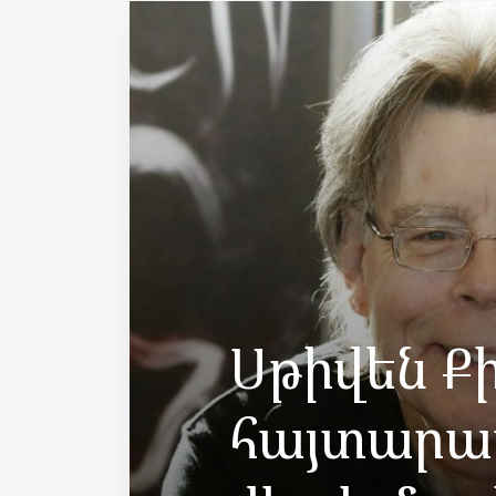
Սթիվեն Ք
հայտարար