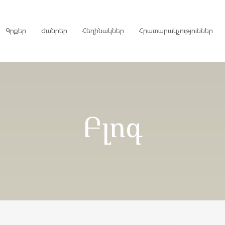
Գրքեր
Ժանրեր
Հեղինակներ
Հրատարակչություններ
րույցներ
Բլոգ
ներ
գներ
ներ