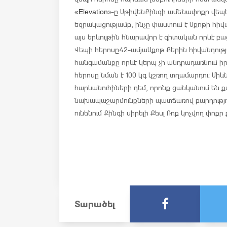
»-ը Սթիվեն Քինգի ամենափոքր վեպեր
«Elevation
եզրակացությամբ, ինչը փաստում է Սքոթի հիվա
այս երևույթին հնարավոր է գիտական որևէ բաց
Վեպի հերոսը 42-ամյա Սքոթ Քերին հիվանդութ
հանգամանքը որևէ կերպ չի անդրադառնում իր
հերոսը նման է 100 կգ կշռող տղամարդու: Միև
հարևանուհիների դեմ, որոնք ցանկանում են 
նախապաշարմունքների պատճառով բարդություն
ունենում Քինգի սիրելի Քեսլ Ռոք կոչվող փոքր
Տարածել