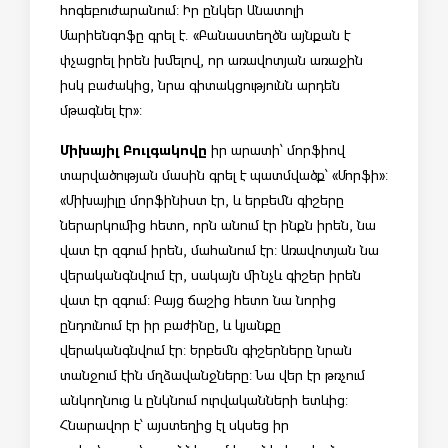
հոգեբուժարանում: Իր ընկեր Անատոլի
Մարիենգոֆը գրել է. «Բանաստեղծն այնքան է
փչացրել իրեն խմելով, որ առավոտյան առաջին
իսկ բաժակից, նրա գիտակցությունն արդեն
մթագնել էր»:
Միխայիլ Բուլգակովը
իր արատի՝ մորֆիով
տարվածության մասին գրել է պատմվածք՝ «Մորֆի»:
«Միխայիլը մորֆինիստ էր, և երբեմն գիշերը
ներարկումից հետո, որն անում էր ինքն իրեն, նա
վատ էր զգում իրեն, մահանում էր: Առավոտյան նա
վերականգնվում էր, սակայն մինչև գիշեր իրեն
վատ էր զգում: Բայց ճաշից հետո նա նորից
ընդունում էր իր բաժինը, և կյանքը
վերականգնվում էր: Երբեմն գիշերները նրան
տանջում էին մղձավանջները: Նա վեր էր թռչում
անկողնուց և ընկնում ուրվականների ետևից:
Հնարավոր է՝ այստեղից էլ սկսեց իր