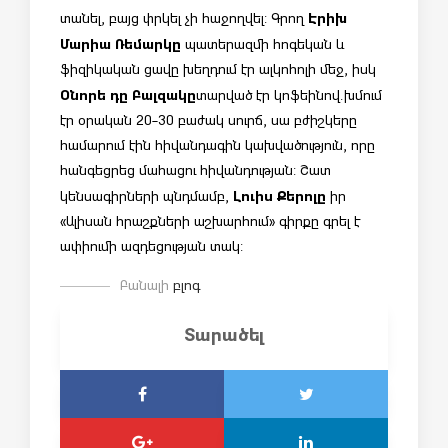
Էրիխ
տանել, բայց փրկել չի հաջողվել: Գրող
Մարիա Ռեմարկը
պատերազմի հոգեկան և
ֆիզիկական ցավը խեղդում էր ալկոհոլի մեջ, իսկ
Օնորե դը Բալզակը
տարված էր կոֆեինով.խմում
էր օրական 20-30 բաժակ սուրճ, սա բժիշկերը
համարում էին հիվանդագին կախվածություն, որը
հանգեցրեց մահացու հիվանդության: Շատ
Լուիս Քերոլը
կենսագիրների պնդմամբ,
իր
«Ալիսան հրաշքների աշխարհում» գիրքը գրել է
ափիումի ազդեցության տակ:
Բանալի
բլոգ
Տարածել