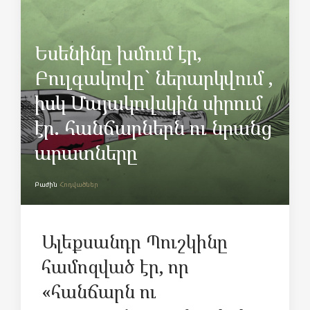
Եսենինը խմում էր,
Բուլգակովը` ներարկվում ,
իսկ Մայակովսկին սիրում
էր. հանճարներն ու նրանց
արատները
Բաժին
Հոդվածներ
Ալեքսանդր Պուշկինը
համոզված էր, որ
«հանճարն ու