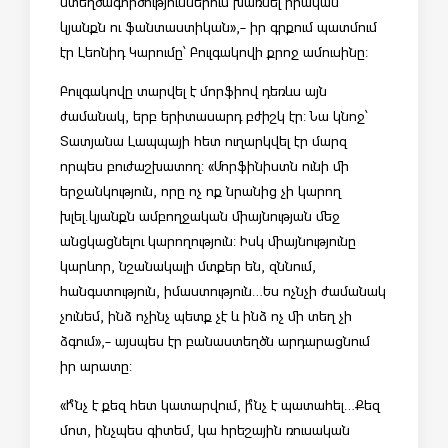
ստեղծագործություններում խառնել իրական
կյանքն ու ֆանտաստիկան»,- իր գրքում պատմում
էր Լեոնիդ Կարումը՝ Բուլգակովի քրոջ ամուսինը:
Բուլգակովը տարվել է մորֆիով դեռևս այն
ժամանակ, երբ երիտասարդ բժիշկ էր: Նա կնոջ՝
Տատյանա Լապպայի հետ ուղարկվել էր մարզ
որպես բուժաշխատող: «Մորֆինիստն ունի մի
երջանկություն, որը ոչ ոք նրանից չի կարող
խլել.կյանքն ամբողջական միայնության մեջ
անցկացնելու կարողություն: Իսկ միայնությունը
կարևոր, նշանակալի մտքեր են, զննում,
հանգստություն, իմաստություն…Ես ոչնչի ժամանակ
չունեմ, ինձ ոչինչ պետք չէ և ինձ ոչ մի տեղ չի
ձգում»,- այսպես էր բանաստեղծն արդարացնում
իր արատը:
«Ի՞նչ է քեզ հետ կատարվում, ի՞նչ է պատահել…Քեզ
մոտ, ինչպես գիտեմ, կա հրեշային ռուսական