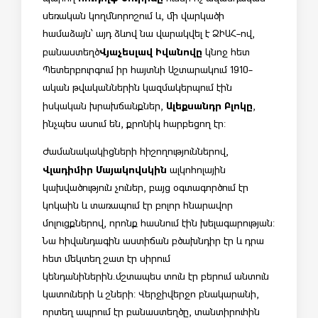
սեռական կողմնորոշում և, մի վարկածի
համաձայն՝ այդ ձևով նա վարակվել է ՁԻԱՀ-ով,
Վյաչեսլավ Իվանովը
բանաստեղծ
կնոջ հետ
Պետերբուրգում իր հայտնի Աշտարակում 1910-
ական թվականներին կազմակերպում էին
Ալեքսանդր Բլոկը
իսկական խրախճանքներ,
,
ինչպես ասում են, քրոնիկ հարբեցող էր:
Ժամանակակիցների հիշողություններով,
Վլադիմիր Մայակովսկին
ալկոհոլային
կախվածություն չուներ, բայց օգտագործում էր
կոկաին և տառապում էր բոլոր հնարավոր
մոլուցքներով, որոնք հասնում էին խելագարության:
Նա հիվանդագին աստիճան բծախնդիր էր և դրա
հետ մեկտեղ շատ էր սիրում
կենդանիներին.մշտապես տուն էր բերում անտուն
կատուների և շների: Վերջիվերջո բնակարանի,
որտեղ ապրում էր բանաստեղծը, տանտիրուհին