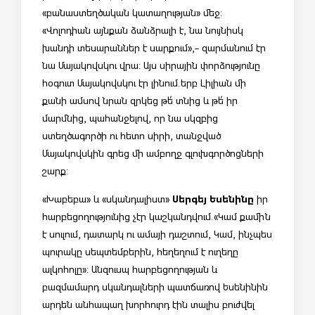
«բանաստեղծական կատաղության» մեջ:
«Վոլոդիան այնքան ձանձրալի է, նա նույնիսկ
խանդի տեսարաններ է սարքում»,- զարմանում էր
նա Մայակովսկու վրա: Այս սիրային փորձությունը
հօգուտ Մայակովսկու էր լինում.երբ Լիլիան մի
քանի ամսով նրան զրկեց թե՛ տնից և թե՛ իր
մարմնից, պահանջելով, որ նա սկզբից
ստեղծագործի ու հետո սիրի, տանջված
Մայակովսկին գրեց մի ամբողջ գլուխգործոցների
շարք:
Սերգեյ Եսենինը
«Խաբեբա» և «սկանդալիստ»
իր
հարբեցողությունից չէր կաշկանդվում.«Կամ քամին
է սուլում, դատարկ ու ամայի դաշտում, Կամ, ինչպես
պուրակը սեպտեմբերին, հեղեղում է ուղեղը
ալկոհոլը»: Անզուսպ հարբեցողության և
բազմամարդ սկանդալների պատճառով Եսենինին
արդեն անհապաղ խորհուրդ էին տալիս բուժվել