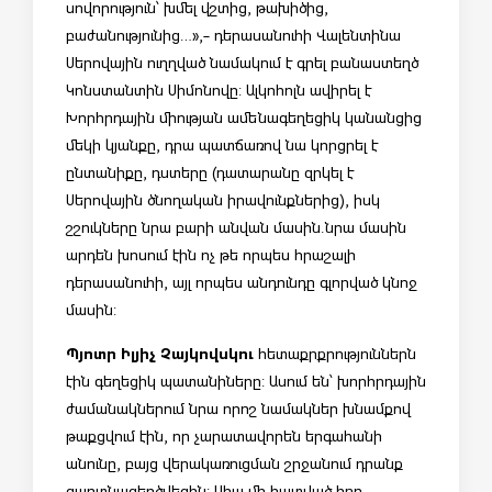
սովորություն՝ խմել վշտից, թախիծից,
բաժանությունից…»,- դերասանուհի Վալենտինա
Սերովային ուղղված նամակում է գրել բանաստեղծ
Կոնստանտին Սիմոնովը: Ալկոհոլն ավիրել է
Խորհրդային միության ամենագեղեցիկ կանանցից
մեկի կյանքը, դրա պատճառով նա կորցրել է
ընտանիքը, դստերը (դատարանը զրկել է
Սերովային ծնողական իրավունքներից), իսկ
շշուկները նրա բարի անվան մասին.նրա մասին
արդեն խոսում էին ոչ թե որպես հրաշալի
դերասանուհի, այլ որպես անդունդը գլորված կնոջ
մասին:
Պյոտր Իլյիչ Չայկովսկու
հետաքրքրություններն
էին գեղեցիկ պատանիները: Ասում են՝ խորհրդային
ժամանակներում նրա որոշ նամակներ խնամքով
թաքցվում էին, որ չարատավորեն երգահանի
անունը, բայց վերակառուցման շրջանում դրանք
գաղտնազերծվեցին: Ահա մի հատված իբր