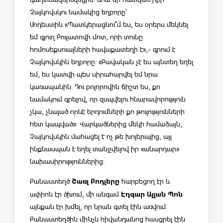
Չայկովսկու նամակից եղբորը՝
Մոդեստին.«Պատկերացնու՞մ ես, ես օրերս մեկնել
եմ գյուղ Բուլատովի մոտ, որի տունը
հոմոսեքսուալների հավաքատեղի է»,- գրում է
Չայկովսկին եղբորը: «Բավական չէ ես այնտեղ եղել
եմ, ես կատվի պես սիրահարվել եմ նրա
կառապանին: Դու բոլորովին ճիշտ ես, քո
նամակում գրելով, որ զսպվելու հնարավորություն
չկա, չնայած որևէ երդումների քո թուլությունների
հետ կապված»: Վարկածներից մեկի համաձայն,
Չայկովսկին մահացել է ոչ թե խոլերայից, այլ
ինքնասպան է եղել տանջվելով իր «անարդար»
նախասիրություններից:
Շառլ Բոդլերը
Բանաստեղծ
հարբեցող էր և
Էդգար Ալլան Պոն
ափիոն էր ծխում, մի անգամ
այնքան էր խմել, որ նրան գտել էին առվում:
Բանաստեղծին մինչև հիվանդանոց հասցրել էին