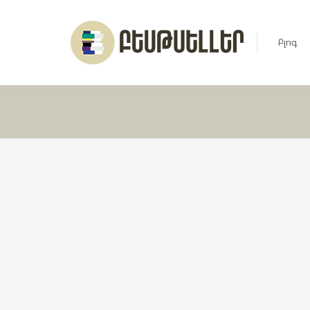
Բլոգ
Լուրեր
Հարցազ
Հոդված
Ռեյտին
Ցուցակ