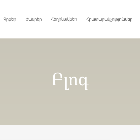
Գրքեր
Ժանրեր
Հեղինակներ
Հրատարակչություններ
րույցներ
Բլոգ
ներ
գներ
ներ