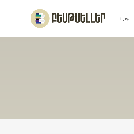
Բլոգ
Լուրեր
Հարցազ
Հոդված
Ռեյտին
Ցուցակ