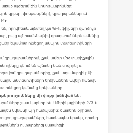
առաջ այցելում էին կինոթատրոններ:
յին գրքեր, փոսքասթներ), գրադարաններում
 են:
 են, որովհետև այնտեղ կա Wi-fi, ֆիլմերի վարձույթ
մար, բայց այնուամենայնիվ գրադարաններն ամենից
 ցածր եկամուտ ունեցող տնային տնտեսուհիների
ւմ գրադարաններում, քան ավելի մեծ տարիքային
անողները գնում են այնտեղ նաև սովորելու:
 օգտվում գրադարաններից, քան տղամարդիկ: Մի
 տնային տնտեսուհիների երեխաներն ավելի հաճախ
ուտ ունեցող կանանց երեխաները:
երությունները մի փոքր խճճված են.
րանները շատ կարևոր են: Ամերիկացիների 2/3-ն
ծապես կվնասի այդ համայնքին: Շատերն օրինակ
ատուցող գրադարանները, հատկապես նրանք, որտեղ
թյուններն ու տարբերել վստահելի