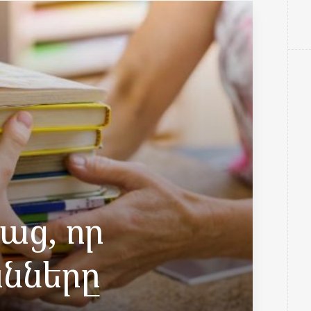
սաց, որ
նները