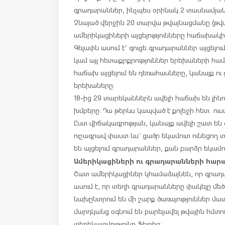
գրադարաններ, ինչպես օրինակ 2 տասնամյակ 
Չնայած վերջին 20 տարվա թվայնացմանը (թվա
ամերիկացիների այցելությունները հաճախակի
Գելափն ասում է` գուցե գրադարաններ այցելում
կամ այլ հետաքրքրություններ երեխաների հա
հաճախ այցելում են դեռահասները, կանայք ու
երեխաները:
18-ից 29 տարեկաններն ավելի հաճախ են լինո
խմբերը: Դա թերևս կապված է քոլեջի հետ. ուս
Ըստ վիճակագրության, կանայք ավելի շատ են
ուշագրավ փաստ ևս` ցածր եկամուտ ունեցող
են այցելում գրադարաններ, քան բարձր եկամ
Ամերիկացիների ու գրադարանների հարաբ
Շատ ամերիկացիներ կհամաձայնեն, որ գրադա
ասում է, որ տեղի գրադարանները փակելը մե
նախընտրում են մի շարք ծառայություններ մ
մարդկանց օգնում են բարելավել թվային հմտու
տեղեկատվությունը ֆեյքից: