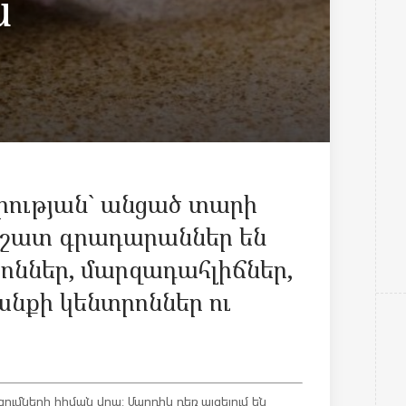
ն
ության` անցած տարի
 շատ գրադարաններ են
րոններ, մարզադահլիճներ,
նքի կենտրոններ ու
ումների հիման վրա: Մարդիկ դեռ այցելում են