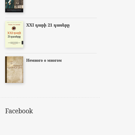
XXI դարի 21 դասերը
Немного о многом
Facebook