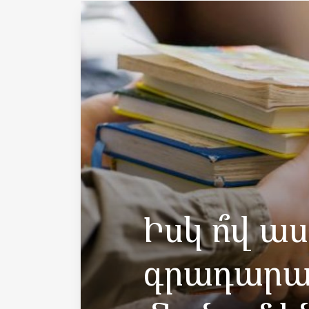
Իսկ ո՞վ ա
գրադարա