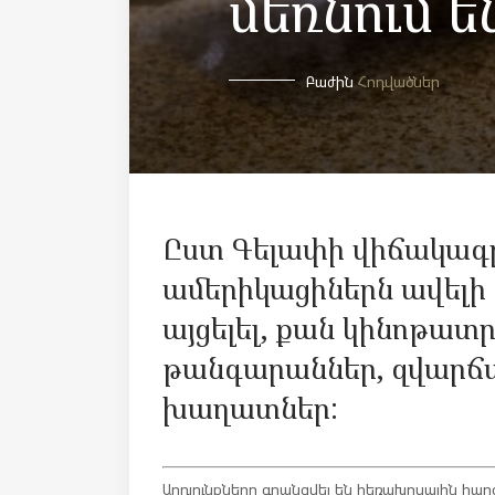
մեռնում ե
Բաժին
Հոդվածներ
Ըստ Գելափի վիճակագր
ամերիկացիներն ավելի
այցելել, քան կինոթատ
թանգարաններ, զվարճա
խաղատներ:
Արդյունքները գրանցվել են հեռախոսային հարց