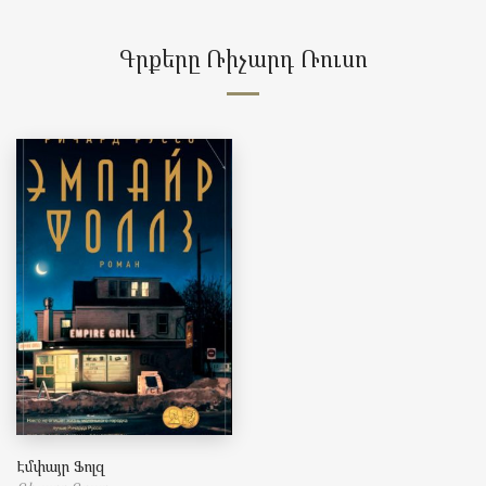
Գրքերը Ռիչարդ Ռուսո
Էմփայր Ֆոլզ