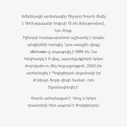
Ամերիկացի արձակագիր Ռիչարդ Ռուսոն ծնվել
է 1949 թվականի հուլիսի 15-ին Ջոնսթոունում,
Նյու Յորք:
Իլինոյսի համալսարանում աշխատել է որպես
անգլերենի ուսուցիչ: Նրա առաջին վեպը
«Mohawk»-ը տպագրվել է 1986-ին: Նա
հեղինակել է 8 վեպ, պատմվածքների երկու
ժողովածու ու մեկ հուշագրություն: 2002-ին
արժանացել է Պուլիցերյան մրցանակի իր
«Էմփայր Ֆոլզ» վեպի համար, որն
էկրանավորվել է:
Ռուսոն ամուսնացած է: Կնոջ և երկու
դուստրերի հետ ապրում է Փորթլենդում: