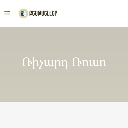
Ռիչարդ Ռուսո