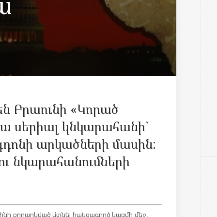
ա
են Բրաունի «Կորած
րա սերիալ կնկարահանի`
գդոնի արկածների մասին:
ւ նկարահանումների
ինի քողարկված մտնել հանցագործ կազմի մեջ,