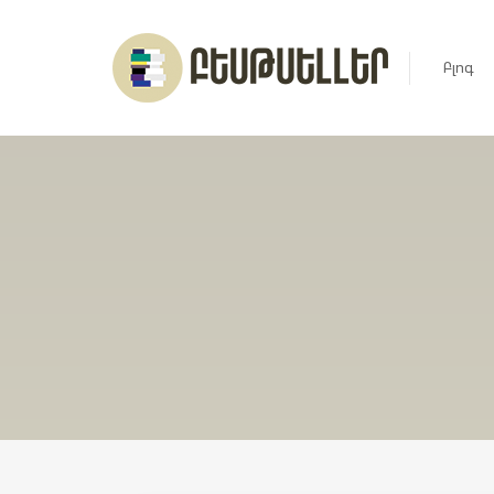
Բլոգ
Լուրեր
Հարցազ
Հոդված
Ռեյտին
Ցուցակ