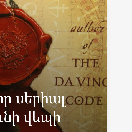
որ սերիալ
ւնի վեպի