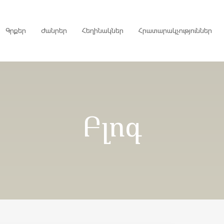
Գրքեր
Ժանրեր
Հեղինակներ
Հրատարակչություններ
րույցներ
Բլոգ
ներ
գներ
ներ