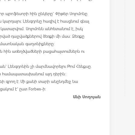
 որ պրոֆեսորի հին ընկերը` Փիթեր Սոլոմոնը
 կարդալու: Լենգդոնը հազիվ է հասցնում գնալ
է կատարվում. Սոլոմոնն անհետանում է, իսկ
արված դաջվածքներով ձեռքի մի մաս: Ձեռքը
ել մասոնական գաղտնիքները:
 են հին առեղծվածների բացահայտումներն ու
ն` Լենգդոնին չի մարմնավորելու Թոմ Հենքսը.
ի համապատասխանում այդ դերին:
նի գրող է: Մի քանի տարի անընդմեջ նա
կում է` ըստ Forbes-ի:
Անի Սողոյան