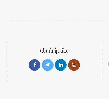
Հետևի՛ր մեզ