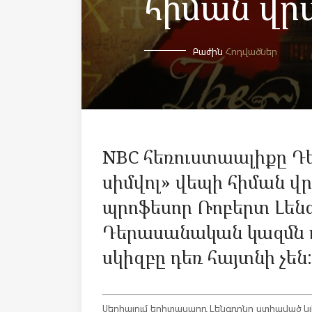
հիման վր
Բաժին
Հոդվածներ
NBC հեռուստաալիքը Դ
սիմվոլ» վեպի հիման վ
պրոֆեսոր Ռոբերտ Լեն
Դերասանական կազմն ո
սկիզբը դեռ հայտնի չեն:
Սերիալում երիտասարդ Լենգդոնը ստիպված կլ