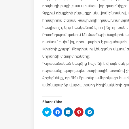
որպեսզի բացի շատ վտանգավոր գաղտնիքը:
Գրքում դեպքերի ընթացքը սկսվում է նրանով,
հրավիրում է նրան Կապիտոլի` դասախոսություն
Կապիտոլի, երբ հասկանում է, որ ինչ-որ բան 
Ռոտոնդայում գտնում են մատների ծայրերին 
դառնում է սիմվոլ, որով կարելի է բացահայտ
Փիթերի քույրը` Քեթրինն ու Լենգդոնը սկսում
Սոլոմոնի փնտրտուքները:
Դերասանական կազմից հայտնի է միայն մեկ բա
դերասանը պարզապես տարիքային առումով չ
Հիշեցնենք, որ Դեն Բրաունը ամերիկացի հայտ
ամենաբարձր վարձատրվող հեղինակների ցուցա
Share this:
C
C
C
C
C
l
l
l
l
l
i
i
i
i
i
c
c
c
c
c
k
k
k
k
k
t
t
t
t
t