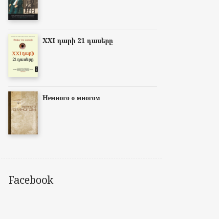
XXI դարի 21 դասերը
Немного о многом
Facebook