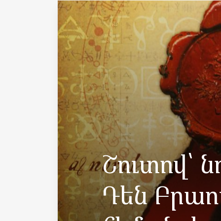
Շուտով՝ ն
Դեն Բրաո