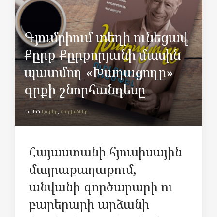
Գյումրիում տեղի ունեցավ
Քըրք Քըրքորյանի մասին
պատմող «Խաղացողը»
գրքի շնորհանդեսը
Բաժին
Լուրեր
,
Հոդվածներ
Հայաստանի հյուսիսային
մայրաքաղաքում,
անվանի գործարարի ու
բարերարի արձանի