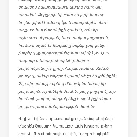
նրանցով հպարտանալու կարիք ունի։ Այս
առումով, Քըրքորյանը շատ հայերի համար
նույնացվում է «Ամերիկյան երազանքի» հետ.
աղքատ հայ ընտանիքի զավակ, որն իր
աշխատասիրության, նպատակասլացության,
համառության եւ հավատը երբեք չկորցնելու
շնորհիվ չքավորությունից հասավ մինչեւ Լաս
Վեգասի անհաղթահարելի թվացող
բարձունքները։ Քըրքը, Հայաստանում ծնված
չլինելով, ամուր թելերով կապված էր հայրենիքին։
Չէր սիրում աշխարհով մեկ թմբկահարել իր
բարեգործությունների մասին, բայց բոլորս էլ այս
կամ այն չափով տեղյակ ենք հայրենիքին նրա
ցուցաբերած օժանդակության մասին»
:
«Էդիթ Պրինտ» հրատարակչության մարքեթինգի
տնօրեն Շավարշ Կարապետյանի խոսքով քչերը
գիտեն մեծանուն հայի մասին, և գրքի հայերեն