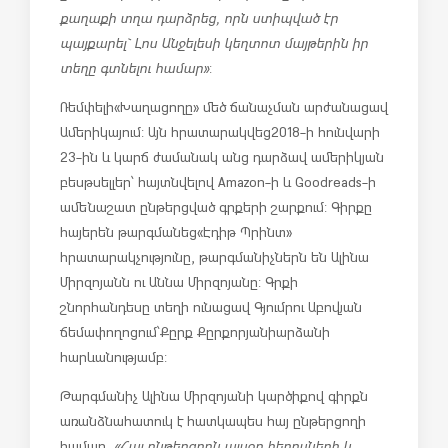
քաղաքի տղա դարձրեց, որն ստիպված էր
պայքարել` Լոս Անջելեսի կեղտոտ մայթերին իր
տեղը գտնելու համար»
:
Ռեմփելի «Խաղացողը» մեծ ճանաչման արժանացավ
Ամերիկայում: Այն հրատարակվեց 2018-ի հունվարի
23-ին և կարճ ժամանակ անց դարձավ ամերիկյան
բեսթսելլեր՝ հայտնվելով Amazon-ի և Goodreads-ի
ամենաշատ ընթերցված գրքերի շարքում: Գիրքը
հայերեն թարգմանեց «Էդիթ Պրինտ»
հրատարակչությունը, թարգմանիչներն են Ալինա
Միրզոյանն ու Աննա Միրզոյանը: Գրքի
շնորհանդեսը տեղի ունացավ Գյումրու Աբովյան
ճեմափողոցում՝ Քըրք Քըրքորյանի արձանի
հարևանությամբ:
Թարգմանիչ Ալինա Միրզոյանի կարծիքով գիրքն
առանձնահատուկ է հատկապես հայ ընթերցողի
համար.
«Հայ ընթերցողն այսօր հերոսների և