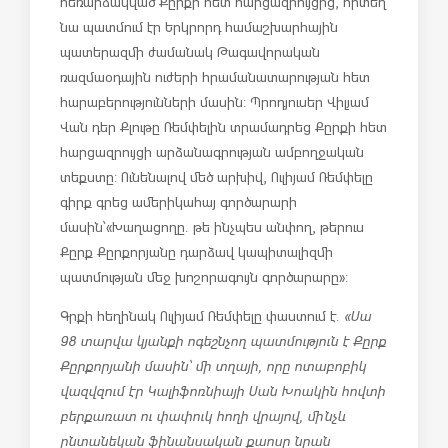
հեռարձակված Քըրքի հետ հարցազրույցից, որտեղ
նա պատմում էր Երկրորդ համաշխարհային
պատերազմի ժամանակ Թագավորական
ռազմաօդային ուժերի հրամանատարության հետ
հարաբերությունների մասին: Պրոդյուսեր Վիլյամ
Վան դեր Քլութը Ռեմփելին տրամադրեց Քըրքի հետ
հարցազրույցի արձանագրության ամբողջական
տեքստը: Ունենալով մեծ արխիվ, Ուլիյամ Ռեմփելը
գիրք գրեց ամերիկահայ գործարարի
մասին՝ «Խաղացողը. թե ինչպես անփող, թերուս
Քըրք Քըրքորյանը դարձավ կապիտալիզմի
պատմության մեջ խոշորագույն գործարարը»:
Գրքի հեղինակ Ուլիյամ Ռեմփելը փաստում է.
«Սա
98 տարվա կյանքի ոգեշնչող պատմություն է Քըրք
Քըրքորյանի մասին՝ մի տղայի, որը ոտաբոբիկ
վազվզում էր Կալիֆոռնիայի Սան Խոակին հովտի
բերքառատ ու փափուկ հողի վրայով, մինչև
ընտանեկան ֆինանսական քաոսը նրան