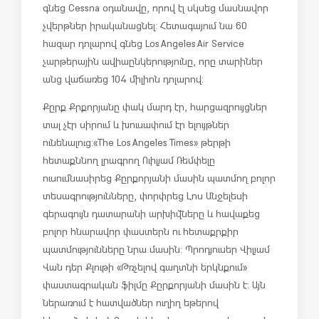
գնեց Cessna օդանավը, որով էլ սկսեց մասնավոր
չվերթներ իրականացնել: Հետագայում նա 60
հազար դոլարով գնեց Los Angeles Air Service
չարթերային ավիաընկերությունը, որը տարիներ
անց վաճառեց 104 միլիոն դոլարով:
Քըրք Քրքորյանը փակ մարդ էր, հարցազրույցներ
տալ չէր սիրում և խուսափում էր ելույթներ
ունենալուց: «The Los Angeles Times» թերթի
հետաքննող լրագրող Ուիլյամ Ռեմփելը
ուսումնասիրեց Քըրքորյանի մասին պատմող բոլոր
տեսագրությունները, փորփրեց Լոս Անջելեսի
գերագույն դատարանի արխիվները և հավաքեց
բոլոր հնարավոր փաստերն ու հետաքրքիր
պատմությունները նրա մասին: Պրոդյուսեր Վիլյամ
Վան դեր Քլութի «Թռչելով գաղտնի երկնքում»
փաստագրական ֆիլմը Քըրքորյանի մասին է: Այն
ներառում է հատվածներ ուղիղ եթերով