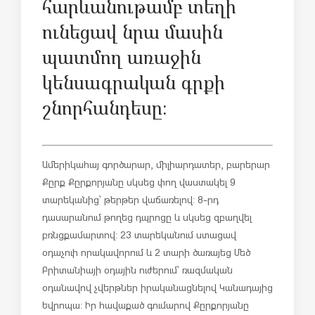
հարևանութամբ տեղի
ունեցավ նրա մասին
պատմող առաջին
կենսագրական գրքի
շնորհանդեսը։
Ամերիկահայ գործարար, միլիարդատեր, բարերար
Քըրք Քըրքորյանը սկսեց փող վաստակել 9
տարեկանից՝ թերթեր վաճառելով: 8-րդ
դասարանում թողեց դպրոցը և սկսեց զբաղվել
բռնցքամարտով: 23 տարեկանում ստացավ
օդաչուի որակավորում և 2 տարի ծառայեց Մեծ
Բրիտանիայի օդային ուժերում՝ ռազմական
օդանավով չվերթներ իրականացնելով Կանադայից
Եվրոպա: Իր հավաքած գումարով Քըրքորյանը