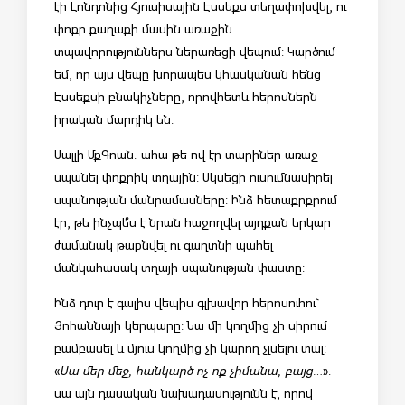
էի Լոնդոնից Հյուսիսային Էսսեքս տեղափոխվել, ու
փոքր քաղաքի մասին առաջին
տպավորություններս ներառեցի վեպում: Կարծում
եմ, որ այս վեպը խորապես կհասկանան հենց
Էսսեքսի բնակիչները, որովհետև հերոսներն
իրական մարդիկ են:
Սալլի ՄքԳոան. ահա թե ով էր տարիներ առաջ
սպանել փոքրիկ տղային: Սկսեցի ուսումնասիրել
սպանության մանրամասները: Ինձ հետաքրքրում
էր, թե ինչպե՞ս է նրան հաջողվել այդքան երկար
ժամանակ թաքնվել ու գաղտնի պահել
մանկահասակ տղայի սպանության փաստը:
Ինձ դուր է գալիս վեպիս գլխավոր հերոսուհու`
Յոհաննայի կերպարը: Նա մի կողմից չի սիրում
բամբասել և մյուս կողմից չի կարող չլսելու տալ:
«
Սա մեր մեջ, հանկարծ ոչ ոք չիմանա, բայց…
».
սա այն դասական նախադասությունն է, որով