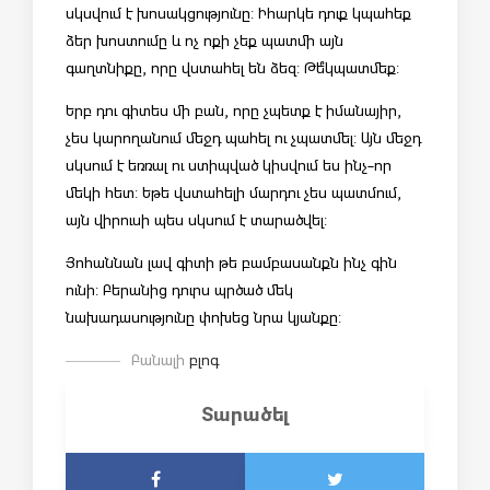
սկսվում է խոսակցությունը: Իհարկե դուք կպահեք
ձեր խոստումը և ոչ ոքի չեք պատմի այն
գաղտնիքը, որը վստահել են ձեզ: Թե՞ կպատմեք:
Երբ դու գիտես մի բան, որը չպետք է իմանայիր,
չես կարողանում մեջդ պահել ու չպատմել: Այն մեջդ
սկսում է եռռալ ու ստիպված կիսվում ես ինչ-որ
մեկի հետ: Եթե վստահելի մարդու չես պատմում,
այն վիրուսի պես սկսում է տարածվել:
Յոհաննան լավ գիտի թե բամբասանքն ինչ գին
ունի: Բերանից դուրս պրծած մեկ
նախադասությունը փոխեց նրա կյանքը:
Բանալի
բլոգ
Տարածել