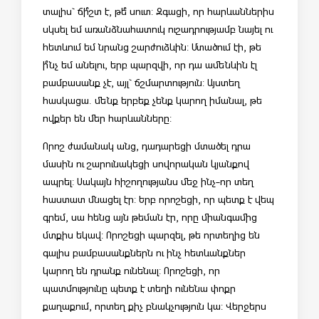
տալիս` ճի՞շտ է, թե՞ սուտ: Զգացի, որ հարևաններիս
սկսել եմ առանձնահատուկ ուշադրությամբ նայել ու
հետևում եմ նրանց շարժուձևին: Մտածում էի, թե
ի՞նչ եմ անելու, երբ պարզվի, որ դա ամենևին էլ
բամբասանք չէ, այլ` ճշմարտություն: Այստեղ
հասկացա. մենք երբեք չենք կարող իմանալ, թե
ովքեր են մեր հարևանները:
Որոշ ժամանակ անց, դադարեցի մտածել դրա
մասին ու շարունակեցի սովորական կյանքով
ապրել: Սակայն հիշողությանս մեջ ինչ-որ տեղ
հաստատ մնացել էր: Երբ որոշեցի, որ պետք է վեպ
գրեմ, սա հենց այն թեման էր, որը միանգամից
մտքիս եկավ: Որոշեցի պարզել, թե որտեղից են
գալիս բամբասանքներն ու ինչ հետևանքներ
կարող են դրանք ունենալ: Որոշեցի, որ
պատմությունը պետք է տեղի ունենա փոքր
քաղաքում, որտեղ քիչ բնակչություն կա: Վերջերս