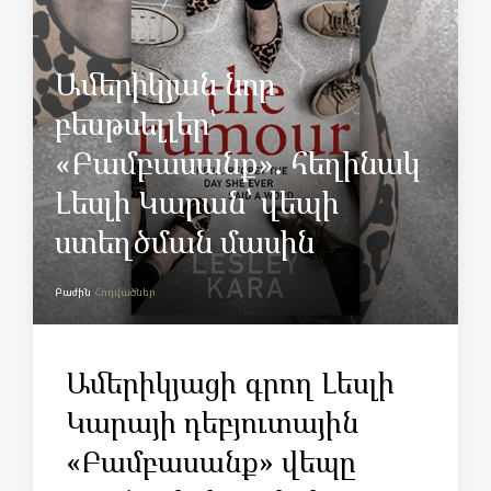
Ամերիկյան նոր
բեսթսելլեր՝
«Բամբասանք». հեղինակ
Լեսլի Կարան՝ վեպի
ստեղծման մասին
Բաժին
Հոդվածներ
Ամերիկյացի գրող Լեսլի
Կարայի դեբյուտային
«Բամբասանք» վեպը