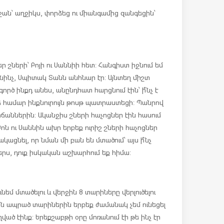
աշան՝ աղջիկս, փորձեց ու միանգամից զանգեցին՝
ր շների՝ Բոյի ու Սաննիի հետ: Հանգիստ իջնում եմ
յնինչ, Սպիտակ Տանն անհնար էր: Այնտեղ միշտ
 գործ ինքդ անես, անընդհատ հարցնում էին՝ ի՞նչ է
ինձ համար ինքնուրույն թոսթ պատրաստեցի: Պանրով
իճաններին: Ականջիս շների հաչոցներ էին հասում
ոն ու Սաննին ախր երբեք ուրիշ շների հաչոցներ
րակացնել, որ նման մի բան են մտածում՝ այս ի՞նչ
իներս, դուք իսկական աշխարհում եք հիմա:
եմ մտածելու և վերջին 8 տարիները վերլուծելու
ն ապրած տարիներին երբեք ժամանակ չեմ ունեցել
ված էինք: Երեքշաբթի օրը մոռանում էի թե ինչ էր