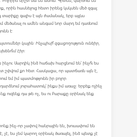
: Բոլորին միշտ սա եմ ասում: Գիտես, կարծում եմ
իք, որին հասնելուց հետո իրենց կսկսեն մեծ զգալ:
 տարիքը գալիս է այն ժամանակ, երբ այլևս
եմ մեծանալ ու ամեն անգամ նոր մարդ եմ դառնում:
ւնն է:
ումներ կային: Ինչպիսի՞ զգացողություն ունեիր,
խենո՞ւմ էիր:
 ինչու: Մարդիկ ինձ հաճախ հարցնում են՝ ինչո՞ւ ես
շտ շփվում քո հետ: Հասկացա, որ պատճառն այն է,
իրում եմ իմ պատմությունն իր բոլոր
 դարձնում յուրահատուկ՝ ինքս իմ առաջ: Երբեք ոչինչ
նք ուզենք դա թե ոչ, ես ու Բարաքը օրինակ ենք
որոնք ինչ-որ չափով հանրային են, խուսափում են
է, չէ, ես չեմ կարող օրինակ ծառայել, ինձ պետք չէ