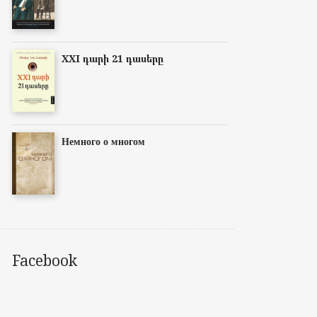
XXI դարի 21 դասերը
Немного о многом
Facebook