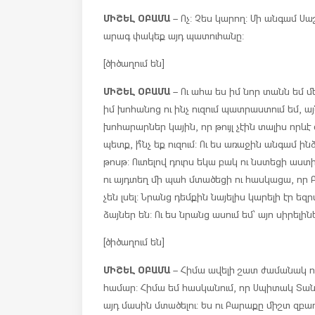
ՄԻՇԵԼ ՕԲԱՄԱ
– Ոչ: Չես կարող: Մի անգամ Ս
արագ փակեք այդ պատուհանը:
[ծիծաղում են]
ՄԻՇԵԼ ՕԲԱՄԱ
– Ու ահա ես իմ նոր տանն եմ մե
իմ խոհանոց ու ինչ ուզում պատրաստում եմ, ա
խոհարարներ կային, որ թույլ չէին տալիս որևէ
պետք, ի՞նչ եք ուզում: Ու ես առաջին անգամ 
թոսթ: Ուտելով դուրս եկա բակ ու նստեցի աստ
ու այդտեղ մի պահ մտածեցի ու հասկացա, որ Բ
չեն լսել: Նրանց դեմքին նայելիս կարելի էր եզ
ձայներ են: Ու ես նրանց ասում եմ՝ այո սիրել
[ծիծաղում են]
ՄԻՇԵԼ ՕԲԱՄԱ
– Հիմա ավելի շատ ժամանակ ուն
համար: Հիմա եմ հասկանում, որ Սպիտակ Տան
այդ մասին մտածելու: Ես ու Բարաքը միշտ զբաղ