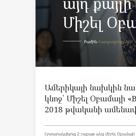
այդ քայլի
Միշել Օբ
Բաժին
Հարցազրույցներ
Ամերիկայի նախկին ն
կնոջ՝ Միշել Օբամայի «
2018 թվականի ամենա
Հրտարակվելուց 2 շաբաթ անց Միշել Օբամայի 