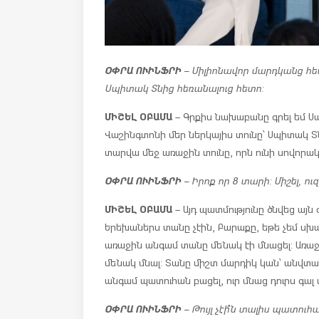
ՕՓՐԱ ՈՒԻՆՖՐԻ
– Միլիոնավոր մարդկանց հետ
Սպիտակ Տնից հեռանալուց հետո:
ՄԻՇԵԼ ՕԲԱՄԱ
– Գրքիս նախաբանը գրել եմ Ս
Վաշինգտոնի մեր ներկայիս տունը՝ Սպիտակ Տնի
տարվա մեջ առաջին տունը, որն ունի սովորակ
ՕՓՐԱ ՈՒԻՆՖՐԻ
– Իրոք որ 8 տարի: Միշել, ո
ՄԻՇԵԼ ՕԲԱՄԱ
– Այդ պատմությունը ծնվեց այ
Երեխաներս տանը չէին, Բարաքը, եթե չեմ սխալվ
առաջին անգամ տանը մենակ էի մնացել: Առաջի
մենակ մնալ: Տանը միշտ մարդիկ կան՝ անվտա
անգամ պատուհան բացել, ուր մնաց դուրս գալ տ
ՕՓՐԱ ՈՒԻՆՖՐԻ
– Թույլ չէի՞ն տալիս պատուհա