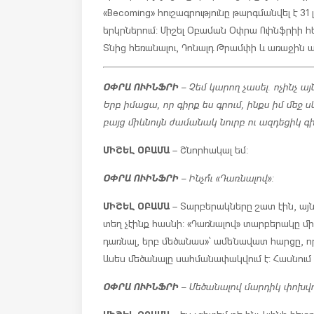
«Becoming» հուշագրությունը թարգմանվել է 31 
երկրներում: Միշել Օբաման Օփրա Ուինֆրիի 
Տնից հեռանալու, Դոնալդ Թրամփի և առաջին 
ՕՓՐԱ ՈՒԻՆՖՐԻ
– Չեմ կարող չասել. ոչինչ ա
Երբ իմացա, որ գիրք ես գրում, ինքս իմ մեջ 
բայց միևնույն ժամանակ նուրբ ու ազդեցիկ գի
ՄԻՇԵԼ ՕԲԱՄԱ
– Շնորհակալ եմ:
ՕՓՐԱ ՈՒԻՆՖՐԻ
– Ինչո՞ւ «Դառնալով»:
ՄԻՇԵԼ ՕԲԱՄԱ
– Տարբերակները շատ էին, այն
տեղ չէինք հասնի: «Դառնալով» տարբերակը մի տե
դառնալ, երբ մեծանաս»՝ ամենավատ հարցը, ո
Ասես մեծանալը սահմանափակվում է: Հասնում ես
ՕՓՐԱ ՈՒԻՆՖՐԻ
– Մեծանալով մարդիկ փոխվու
ՄԻՇԵԼ ՕԲԱՄԱ