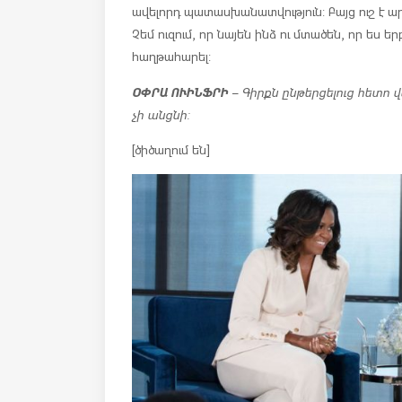
ավելորդ պատասխանատվություն: Բայց ուշ է ար
Չեմ ուզում, որ նայեն ինձ ու մտածեն, որ ես եր
հաղթահարել:
ՕՓՐԱ ՈՒԻՆՖՐԻ
– Գիրքն ընթերցելուց հետո վ
չի անցնի:
[ծիծաղում են]