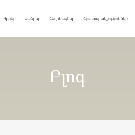
Գրքեր
Ժանրեր
Հեղինակներ
Հրատարակչություններ
րույցներ
Բլոգ
ներ
գներ
ներ