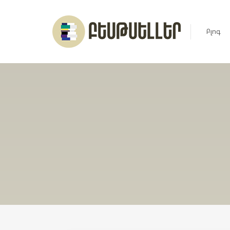
Բլոգ
Լուրեր
Հարցազ
Հոդված
Ռեյտին
Ցուցակ