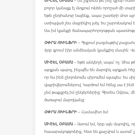
– Ես չգիտեմ թե ինչ կլինի հետո
բոլոր կանայք էլ մտքում ունեն որոշած մի տար
Եթե ընդհանուր նայենք, ապա շատերի մոտ այդ
ստիպված չես մայրիկիդ լսել: Ես շարունակում 
Սա իմ կյանքի ճանապարհորդության պատմությո
ՕՓՐԱ ՈՒԻՆՖՐԻ
– Գրքում բազմաթիվ բացահայտ
երբ գրում էիր անձնական կյանքիդ մասին: Վա
ՄԻՇԵԼ ՕԲԱՄԱ
– Եթե անկեղծ, ապա՝ ոչ: Ահա թե
այդքան պարզ, ինչպե՞ս են մարդիկ այդքան հե
որ ես ինձ ընդունում և սիրում եմ այսպես: Ես ս
վայրիվերումներով: Կարծում եմ հենց սա է ինձ
չեմ թաքցրել իմ ընկերներից: Գիտես Օփրա, մե
ծառայում մարդկանց:
ՕՓՐԱ ՈՒԻՆՖՐԻ
– Համամիտ եմ:
ՄԻՇԵԼ ՕԲԱՄԱ
– Ատում եմ, երբ այն մարդիկ, 
հասարակությունից, հետ են քաշվում և ասում՝ չ