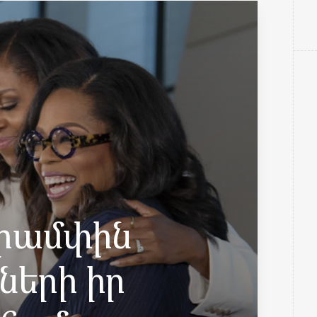
Թրամփին
 ների իր