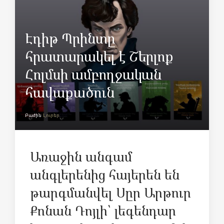
Էդիթ Պրինտը
հրատարակել է Շերլոք
Հոլմսի ամբողջական
հավաքածուն
Բաժին
Լուրեր
Առաջին անգամ
անգլերենից հայերեն են
թարգմանվել Սըր Արթուր
Քոնան Դոյլի՝ լեգենդար