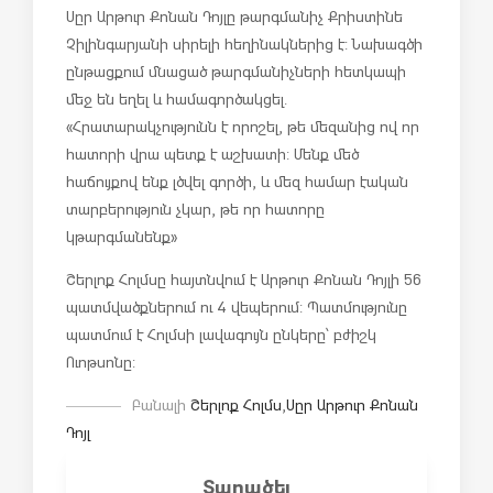
Սըր Արթուր Քոնան Դոյլը թարգմանիչ Քրիստինե
Չիլինգարյանի սիրելի հեղինակներից է: Նախագծի
ընթացքում մնացած թարգմանիչների հետ
կապի
մեջ են եղել և համագործակցել.
«Հրատարակչությունն է որոշել, թե մեզանից ով որ
հատորի վրա պետք է աշխատի: Մենք մեծ
հաճույքով ենք լծվել գործի, և մեզ համար էական
տարբերություն չկար, թե որ հատորը
կթարգմանենք»
Շերլոք Հոլմսը հայտնվում է Արթուր Քոնան Դոյլի 56
պատմվածքներում ու 4 վեպերում: Պատմությունը
պատմում է Հոլմսի լավագույն ընկերը՝ բժիշկ
Ուոթսոնը:
Բանալի
Շերլոք Հոլմս
,
Սըր Արթուր Քոնան
Դոյլ
Տարածել