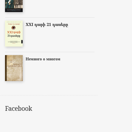
XXI դարի 21 դասերը
Немного о многом
Facebook