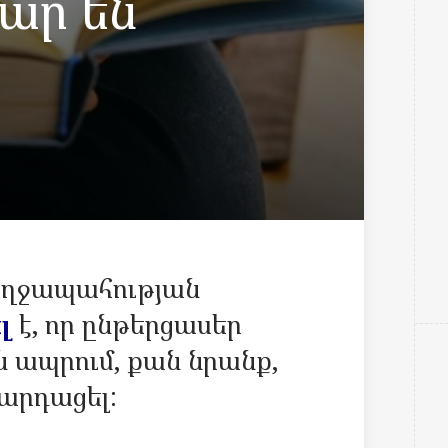
կար են
ողջապահության
ել
է, որ ընթերցասեր
ն ապրում, քան նրանք,
կարդացել: