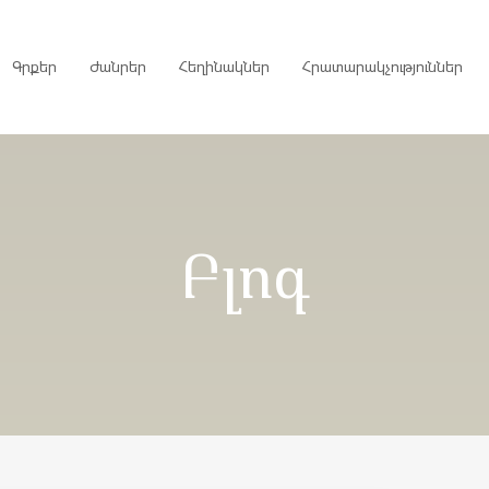
Գրքեր
Ժանրեր
Հեղինակներ
Հրատարակչություններ
րույցներ
Բլոգ
ներ
գներ
ներ