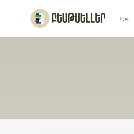
Բլոգ
Լուրեր
Հարցազ
Հոդված
Ռեյտին
Ցուցակ