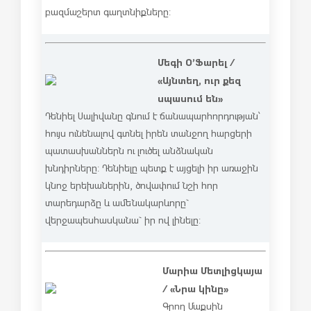
բազմաշերտ գաղտնիքները:
Մեգի Օ’Ֆարել /
«Այնտեղ, ուր քեզ
սպասում են»
Դենիել Սալիվանը գնում է ճանապարհորդության՝
հույս ունենալով գտնել իրեն տանջող հարցերի
պատասխաններն ու լուծել անձնական
խնդիրները: Դենիելը պետք է այցելի իր առաջին
կնոջ երեխաներին, ծովափում նշի հոր
տարեդարձը և ամենակարևորը`
վերջապես հասկանա` իր ով լինելը:
Մարիա Մետլիցկայա
/ «Նրա կինը»
Գրող Մաքսին