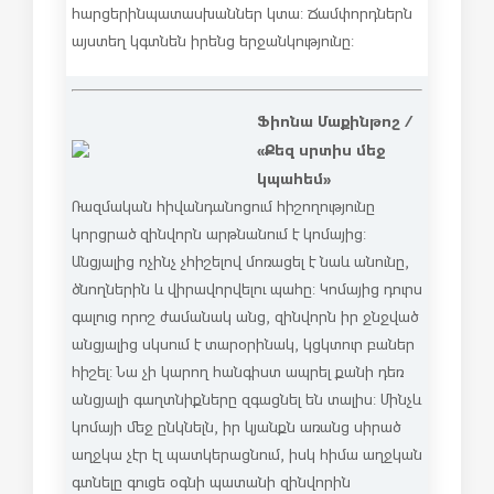
հարցերին պատասխաններ կտա: Ճամփորդներն
այստեղ կգտնեն իրենց երջանկությունը:
Ֆիոնա Մաքինթոշ /
«Քեզ սրտիս մեջ
կպահեմ»
Ռազմական հիվանդանոցում հիշողությունը
կորցրած զինվորն արթնանում է կոմայից:
Անցյալից ոչինչ չհիշելով մոռացել է նաև անունը,
ծնողներին և վիրավորվելու պահը: Կոմայից դուրս
գալուց որոշ ժամանակ անց, զինվորն իր ջնջված
անցյալից սկսում է տարօրինակ, կցկտուր բաներ
հիշել: Նա չի կարող հանգիստ ապրել քանի դեռ
անցյալի գաղտնիքները զգացնել են տալիս: Մինչև
կոմայի մեջ ընկնելն, իր կյանքն առանց սիրած
աղջկա չէր էլ պատկերացնում, իսկ հիմա աղջկան
գտնելը գուցե օգնի պատանի զինվորին