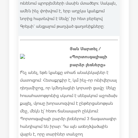
ունենում պրոբլեմների մասին մտածելու: Սակայն,
ամեն ինչ փոխվում է, երբ աղջկա կյանքում
նորից հայտնվում է Սեմը` իր հետ բերելով
Գրեյսի` անցյալում թաղված գաղտնիքները:
Յան Մարտել /
«Պորտուգալիայի
բարձր լեռները»
Ի՞նչ անել, եթե կյանքը տհաճ անակնկալներ է
մատուցում: Հետաքրքիր է, կա՞ ինչ-որ ունիվերսալ
դեղամիջոց, որ կմեղմացնի կորստի ցավը: Մեկը
հուսահատությունից սկսում է սենյակում աջուձախ
քայլել, մյուսը խորասուզվում է ընթերցանության
մեջ, մեկն էլ՝ հեռու ճանապարհ ընկնում:
Պորտուգալիայի բարձր լեռներում 3 ճագատագիր
հանդիպում են իրար: Դա այն առեղծվածային
վայրն է, որը տարիներ տանջող