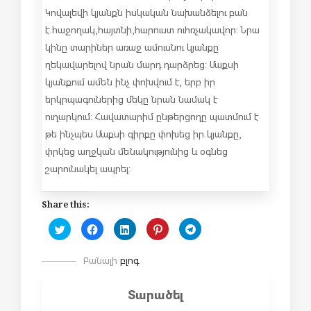
Կովալեվի կյանքն իսկական նախանձելու բան
է. հաջողակ, հայտնի, հարուստ ու հռչակավոր: Նրա
կինը տարիներ առաջ ամուսնու կյանքը
ղեկավարելով նրան մարդ դարձրեց: Մաքսի
կյանքում ամեն ինչ փոխվում է, երբ իր
երկրպագուներից մեկը նրան նամակ է
ուղարկում: Հավատարիմ ընթերցողը պատմում է
թե ինչպես Մաքսի գիրքը փոխեց իր կյանքը,
փրկեց աղջկան մենակությունից և օգնեց
շարունակել ապրել:
Share this:
C
C
C
C
C
l
l
l
l
l
i
i
i
i
i
c
c
c
c
c
Բանալի
բլոգ
k
k
k
k
k
t
t
t
t
t
o
o
o
o
o
s
s
s
s
s
Տարածել
h
h
h
h
h
a
a
a
a
a
r
r
r
r
r