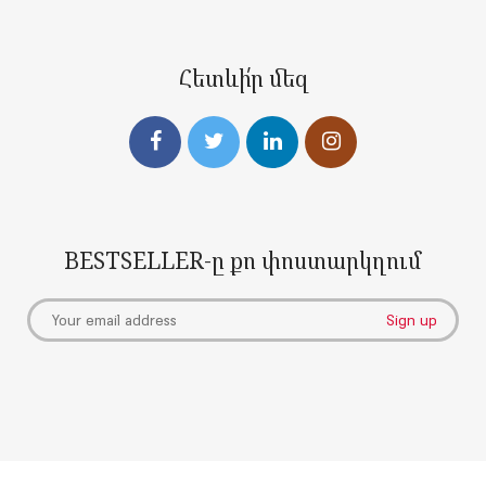
Հետևի՛ր մեզ
BESTSELLER-ը քո փոստարկղում