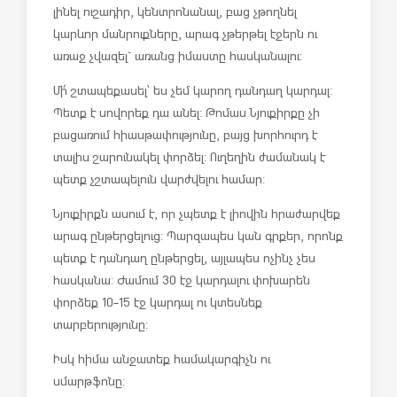
լինել ուշադիր, կենտրոնանալ, բաց չթողնել
կարևոր մանրուքները, արագ չթերթել էջերն ու
առաջ չվազել` առանց իմաստը հասկանալու:
Մի՛ շտապեք ասել՝ ես չեմ կարող դանդաղ կարդալ:
Պետք է սովորեք դա անել: Թոմաս Նյուքիրքը չի
բացառում հիասթափությունը, բայց խորհուրդ է
տալիս շարունակել փորձել: Ուղեղին ժամանակ է
պետք չշտապելուն վարժվելու համար:
Նյուքիրքն ասում է, որ չպետք է լիովին հրաժարվեք
արագ ընթերցելուց: Պարզապես կան գրքեր, որոնք
պետք է դանդաղ ընթերցել, այլապես ոչինչ չես
հասկանա: Ժամում 30 էջ կարդալու փոխարեն
փորձեք 10-15 էջ կարդալ ու կտեսնեք
տարբերությունը:
Իսկ հիմա անջատեք համակարգիչն ու
սմարթֆոնը: