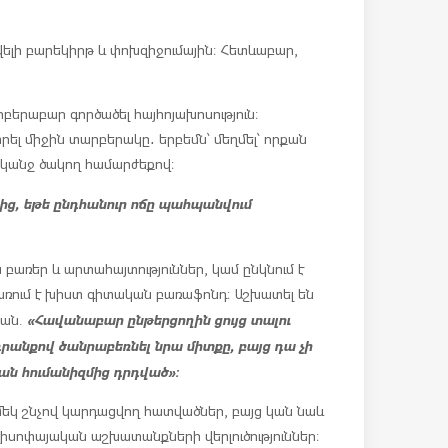
վելի բարեկիրթ և փոխզիջումային։ Հետևաբար,
բերաբար գործածել հայհոյախոսություն։
տրել միջին տարբերակը․ երբեմն՝ մեղմել՝ որքան
ականջ ծակող համարժեքով։
ից, եթե ընդհանուր ոճը պահպանվում
բառեր և արտահայտություններ, կամ ընկնում է
առում է խիստ գիտական բառաֆոնդ։ Աշխատել են
«Հավանաբար ընթերցողին ցույց տալու
յան.
րանքով ծանրաբեռնել նրա միտքը, բայց դա չի
ան հումանիզմից դրդված»։
 մեկ շնչով կարդացվող հատվածներ, բայց կան նաև
իլիսոփայական աշխատանքների վերլուծություններ։