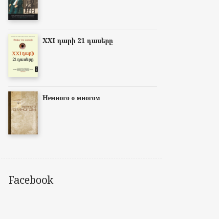
XXI դարի 21 դասերը
Немного о многом
Facebook