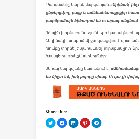
«Օրինակ՝ ին
Թարգմանիչ Նարեկ Մարգարյան.
ընթերցվող, բայց և ամենահետաքրքիր հատ
բարձրաձայն ծիծաղում ես ու արագ անցնում
Ոճային խրթնաբանությունները կամ ակնարկա
Հեղինակի խոսքում միշտ զգացվում է զուտ 
խումբը փորձել է պահպանել՝ յուրաքանչյու
ծավալելով թեժ քննարկումներ։
«Անհամաձայնո
Սերգեյ Սարգսյանը կատակում է.
ես ճիշտ եմ, իսկ բոլորը սխալ։ Ու դա չի փոխվ
Share this:
C
C
C
C
C
l
l
l
l
l
i
i
i
i
i
c
c
c
c
c
k
k
k
k
k