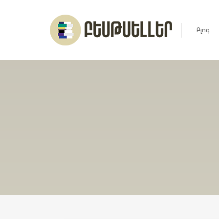
Բլոգ
Լուրեր
Հարցազ
Հոդված
Ռեյտին
Ցուցակ