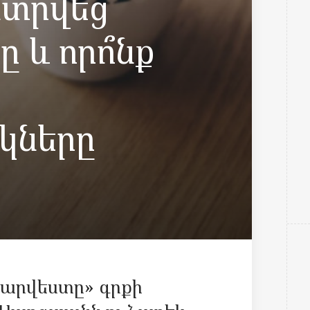
նտրվեց
 և որո՞նք
կները
բ արվեստը» գրքի