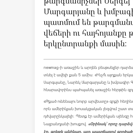
թարգմանիչներ Սերգեյ 
Մարգարյանը և խմբագի
պատմում են թարգմանա
վեճերի ու հայհոյանքը 
երկընտրանքի մասին:
newmag-ի առաջին և արդեն բեսթսելլեր դարձա
տևել է ավելի քան 5 ամիս։ «Ինչո՞ւ այդքան եր
Սարգսյանը, Նարեկ Մարգարյանը և խմբագիր Գ
հնարավորինս պահպանել առաջին հերթին գրք
«Թքած ունենալու նուրբ արվեստը» գրքի հեղին
որն ամերիկյան խոսակցական լեզվում շատ տա
դժվարընկալելի։ Պետք էր ամերիկյան սլենգը 
«Օրինակ՝ որոշ դարձ
Նալբանդյանի խոսքով.
էր, գրեթե անհնար, այդ պատճառով գործած