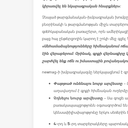
կիրառվել են նկարագրական հնարքներ»:
Չնայած թարգմանական-խմբագրական խումբը ե
բնօրինակի և թարգմանության միջև տարբերությ
գռեհկաբանական բառաշերտ, որն ամերիկացի ը
բայց հայ ընթերցողին կարող է շոկի մեջ գցել
«Անհամաձայնությունները հիմնականում ոճա
էին վերաբերում։ Օրինակ, գրքի վերնագիրը 
շարժվել ենք ոճն ու իմաստային բովանդակու
newmag-ի խմբագրակազմը ներկայացնում է 
Փաթթած ունենալու նուրբ արվեստը
– 
աղավաղում է գրքի հիմնական ուղերձը
Չդնելու նուրբ արվեստը
– Սա գուցե 
բառակապապցությունն օգտագործում են
կենսափիլիսփայությունը երկու սեռերին 
4-
5
րդ և
-րդ տարբերակները պարունակո