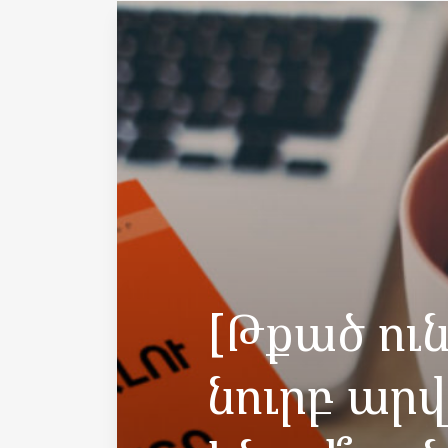
[Թքած ուն
նուրբ ար