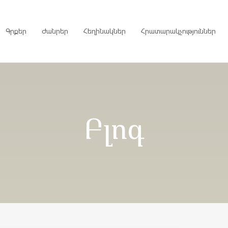
Գրքեր
Ժանրեր
Հեղինակներ
Հրատարակչություններ
րույցներ
Բլոգ
ներ
գներ
ներ