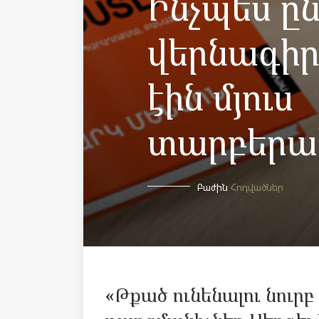
Ինչպե՞ս ը
վերնագիրը
էին մյուս
տարբերա
Բաժին
Հոդվածներ
«Թքած ունենալու նուր