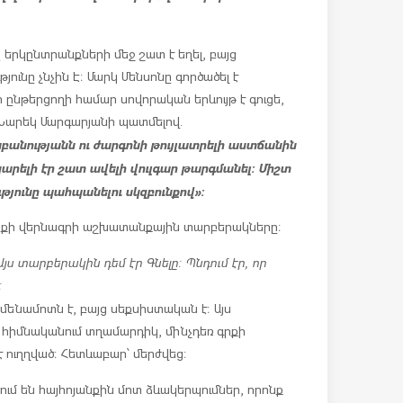
րկընտրանքների մեջ շատ է եղել, բայց
ունը չնչին Է։ Մարկ Մենսոնը գործածել է
նթերցողի համար սովորական երևույթ է գուցե,
: Նարեկ Մարգարյանի պատմելով.
բանությանն ու ժարգոնի թույլատրելի աստճանին
կարելի էր շատ ավելի վուլգար թարգմանել։ Միշտ
թյունը պահպանելու սկզբունքով»։
գրքի վերնագրի աշխատանքային տարբերակները։
Այս տարբերակին դեմ էր Գնելը։ Պնդում էր, որ
։
ամենամոտն է, բայց սեքսիստական է։ Այս
 հիմնականում տղամարդիկ, մինչդեռ գրքի
է ուղղված։ Հետևաբար՝ մերժվեց։
ւմ են հայհոյանքին մոտ ձևակերպումներ, որոնք