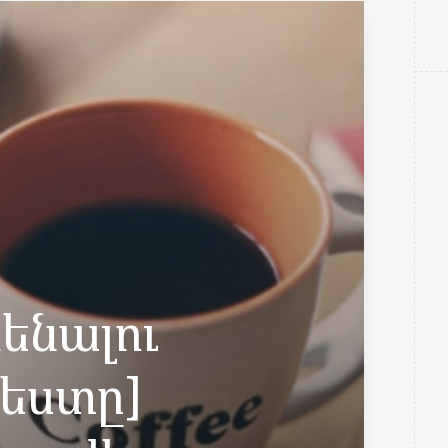
ենալու
վեստը]