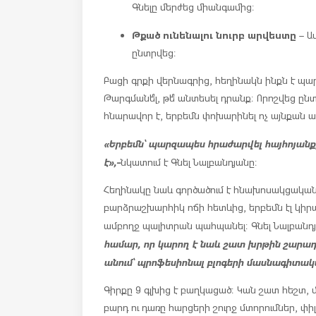
Գնելը մերժեց միանգամից։
Թքած ունենալու նուրբ արվեստը
– Ա
ընտրվեց։
Բացի գրքի վերնագրից, հեղինակն ինքն է պար
Թարգմանե՞լ, թե՞ անտեսել դրանք։ Որոշվեց ըն
հնարավոր է, երբեմն փոխարինել ոչ այնքան 
«Երբեմն՝ պարզապես հրաժարվել հայհոյանք
է»,-
նկատում է Գնել Նալբանդյանը։
Հեղինակը նաև գործածում է հնախոսակցական 
բարձրաշխարհիկ ոճի հետևից, երբեմն էլ կիր
ամբողջ պալիտրան պահպանել։ Գնել Նալբանդ
համար, որ կարող է նաև շատ խրթին շարադ
անում՝ պրոֆեսիոնալ բլոգերի մասնագիտակ
Գիրքը 9 գլխից է բաղկացած։ Կան շատ հեշտ,
բարդ ու դառը հարցերի շուրջ մտորումներ, փ