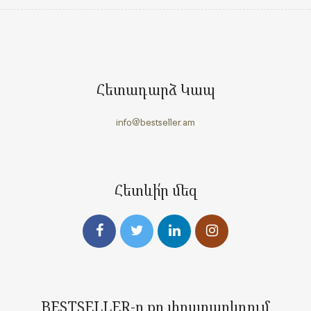
Հետադարձ Կապ
info@bestseller.am
Հետևի՛ր մեզ
BESTSELLER-ը քո փոստարկղում