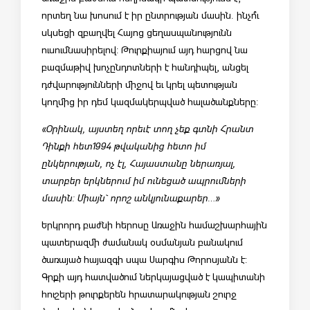
որտեղ նա խոսում է իր ընտրության մասին. ինչո՞ւ
սկսեցի զբաղվել Հայոց ցեղասպանությունն
ուսումնասիրելով: Թուրքիայում այդ հարցով նա
բազմաթիվ խոչընդոտների է հանդիպել, անցել
դժվարությունների միջով եւ կրել պետության
կողմից իր դեմ կազմակերպված հալածանքները:
«Օրինակ, այստեղ որեւէ տող չեք գտնի Հրանտ
Դինքի հետ1994 թվականից հետո իմ
ընկերության, ոչ էլ, Հայաստանը ներառյալ,
տարբեր երկներում իմ ունեցած ապրումների
մասին: Միայն` որոշ անկյունաքարեր…»
Երկրորդ բաժնի հերոսը Առաջին համաշխարհային
պատերազմի ժամանակ օսմանյան բանակում
ծառայած հայազգի սպա Սարգիս Թորոսյանն է:
Գրքի այդ հատվածում ներկայացված է կապիտանի
հուշերի թուրքերեն հրատարակության շուրջ