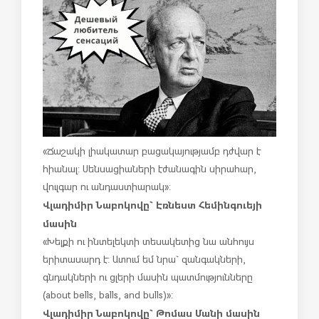
«Ճաշակի լիակատար բացակայությամբ դժվար է
հիանալ: Սենսացիաների էժանագին սիրահար,
վուլգար ու անդաստիարակ»:
Վլադիմիր Նաբոկովը` Էռնեստ Հեմինգուեյի
մասին
«Խելքի ու ինտելեկտի տեսակետից նա անհույս
երիտասարդ է: Ատում եմ նրա` զանգակների,
գնդակների ու ցլերի մասին պատմությունները
(about bells, balls, and bulls)»:
Վլադիմիր Նաբոկովը` Թոմաս Մանի մասին