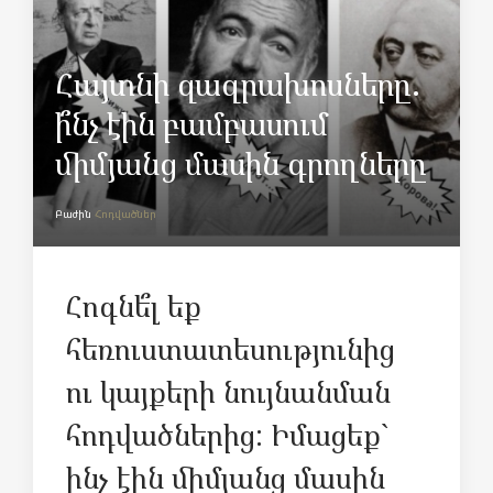
Հայտնի զազրախոսները.
ի՞նչ էին բամբասում
միմյանց մասին գրողները
Բաժին
Հոդվածներ
Հոգնե՞լ եք
հեռուստատեսությունից
ու կայքերի նույնանման
հոդվածներից: Իմացեք`
ինչ էին միմյանց մասին