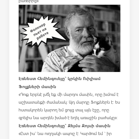
բառերից»:
Էռնեստ Հեմինգուեյը` կրկին Ուիլիամ
Ֆոլքների մասին
«Դուք երբևէ լսե՞լ եք մի մարդու մասին, որը խմում է
աշխատանքի ժամանակ: Այդ մարդը Ֆոլքներն է: Ես
հստակորեն կարող եմ ցույց տալ այն էջը, որը
գրելիս նա արդեն խմած է եղել առաջին բաժակը»:
Էռնեստ Հեմինգուեյը` Ջեյմս Ջոյսի մասին
«Ըստ իս` նա ուղղակի ապուշ է: Կարծում եմ ` իր