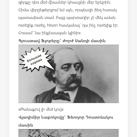
գիրքը դեռ մեծ վնասներ կհասցնի մեր երկրին:
Հիմա վերընթերցում եմ այն, որպեսզի ձեզ հստակ
պատասխան տամ: Բայց պարտադիր չէ մեկ աման
ուտելիք ուտել, հետո հասկանալ` դա ինչ ուտելիք էր:
Հուսամ` նա ինքնասպան կլինի»:
Գյուստավ Ֆլոբերը` Ժորժ Սանդի մասին
«Թանաքով լի մեծ կով»:
Վլադիմիր Նաբոկովը` Ֆեոդոր Դոստոևսկու
մասին