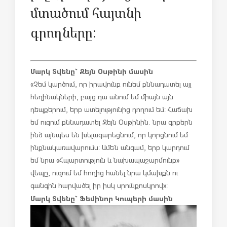
մտածում հայտնի
գրողները:
Մարկ Տվենը` Ջեյն Օսթինի մասին
«Չեմ կարծում, որ իրավունք ունեմ քննադատել այլ
հեղինակների, բայց դա անում եմ միայն այն
դեպքերում, երբ ատելությունից դողում եմ: Հաճախ
եմ ուզում քննադատել Ջեյն Օսթինին. նրա գրքերն
ինձ այնպես են խելագարեցնում, որ կորցնում եմ
ինքնակառավարումս: Ամեն անգամ, երբ կարդում
եմ նրա «Հպարտություն և նախապաշարմունք»
վեպը, ուզում եմ հողից հանել նրա կմախքն ու
գանգին հարվածել իր իսկ սրունքոսկրով»:
Մարկ Տվենը` Ֆեմինոր Կուպերի մասին