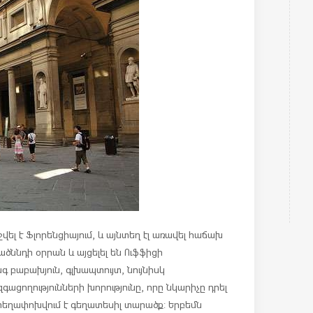
լ է Ֆլորենցիայում, և այնտեղ էլ առավել հաճախ
ածննդի օրրան և այցելել են Ուֆֆիցի
 բաբախյուն, գլխապտույտ, նույնիսկ
գացողությունների խորությունը, որը նկարիչը դրել
 տեղափոխվում է գեղատեսիլ տարածք: Երբեմն