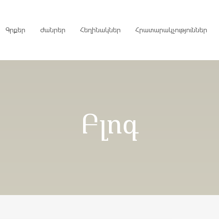
Գրքեր
Ժանրեր
Հեղինակներ
Հրատարակչություններ
րույցներ
Բլոգ
ներ
գներ
ներ