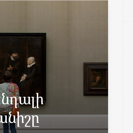
ենդալի
նիշը