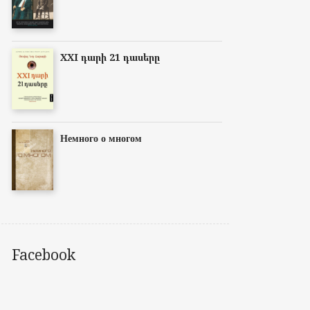
XXI դարի 21 դասերը
Немного о многом
Facebook