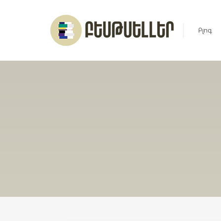
Բլոգ
Լուրեր
Հարցազ
Հոդված
Ռեյտին
Ցուցակ