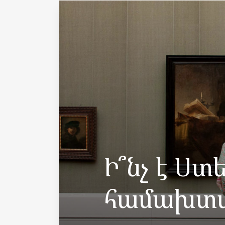
Ի՞նչ է Ստ
համախտա