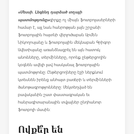
«Մեսսի. Լեգենդ դարձած տղայի
պատմությունը»
գիրքը ոչ միայն ֆուտբոլասերների
համար է, այլ նաև հանրության լայն շրջանի:
ֆուտբոլային հայտնի վերլուծաբան Արմեն
Նիկողոսյանը և ֆուտբոլային մեկնաբան Գրիգոր
Ավետիսյանը առանձնացրել են այն հատուկ
անունները, տերմինները, որոնք ընթերցողին
կօգնեն ավելի լավ հասկանալ ֆուտբոլային
պատմությունը: Ընթերցողները էջի ներքևում
կտեսնեն իրենց անհայտ բառերի և տերմինների
ծանոթագրությունները: Մեկտեղված են
բավականին շատ փաստագրական եւ
հանրագիտարանային տվյալներ ընդհանուր
ֆուտբոլի մասին։
Ովքե՞ր են