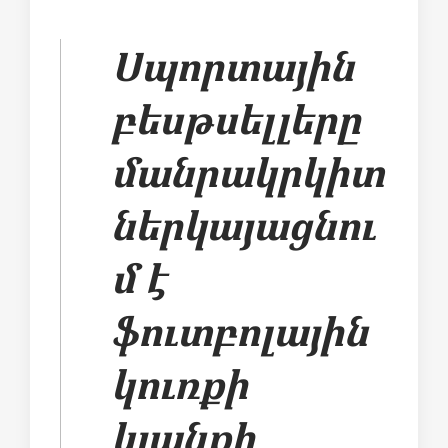
Սպորտային
բեսթսելլերը
մանրակրկիտ
ներկայացնու
մ է
ֆուտբոլային
կուռքի
կյանքի