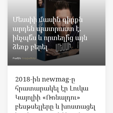
Մեսսիի մասին գիրքն
արդեն պատրաստ է.
ինչպե՞ս և որտեղի՞ց այն
ձեռք բերել
Բաժին
Հոդվածներ
2018-ին newmag-ը
հրատարակել էր Լուկա
Կայոլիի «Ռոնալդու»
բեսթսելլերը և խոստացել