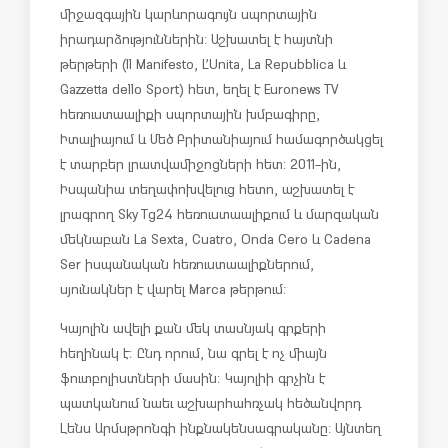
միջազգային կարևորագույն սպորտային
իրադարձություններին: Աշխատել է հայտնի
թերթերի (Il Manifesto, L’Unita, La Repubblica և
Gazzetta dello Sport) հետ, եղել է Euronews TV
հեռուստաալիքի սպորտային խմբագիրը,
Իտալիայում և Մեծ Բրիտանիայում համագործակցել
է տարբեր լրատվամիջոցների հետ: 2011-ին,
Իսպանիա տեղափոխվելուց հետո, աշխատել է
լրագրող Sky Tg24 հեռուստաալիքում և մարզական
մեկնաբան La Sexta, Cuatro, Onda Cero և Cadena
Ser իսպանական հեռուստաալիքներում,
սյունակներ է վարել Marca թերթում:
Կայոլին ավելի քան մեկ տասնյակ գրքերի
հեղինակ է։ Ընդ որում, նա գրել է ոչ միայն
ֆուտբոլիստների մասին։ Կայոլիի գրչին է
պատկանում նաեւ աշխարհահռչակ հեծանվորդ
Լենս Արմսթրոնգի ինքնակենսագրականը: Այնտեղ