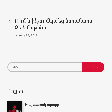
)
)
w
)
)
Ո՞ւմ և ինչո՞ւ մերժեց նորահարս
Ջեյն Օսթինը
January 28, 2019
Գրքեր
Խայտառակ արարք