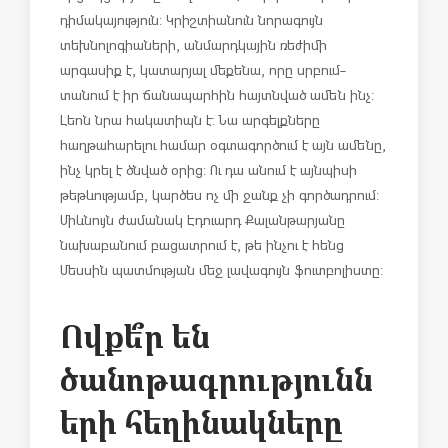
դիմակայություն: Կրիշտիանուն նորագույն
տեխնոլոգիաների, անմարդկային ռեժիմի
արգասիք է, կատարյալ մեքենա, որը սրբում-
տանում է իր ճանապարհին հայտնված ամեն ինչ:
Լեոն նրա հակատիպն է: Նա արգելքները
հաղթահարելու համար օգտագործում է այն ամենը,
ինչ կրել է ծնված օրից: Ու դա անում է այնպիսի
թեթևությամբ, կարծես ոչ մի ջանք չի գործադրում:
Միևնույն ժամանակ Էդուարդ Քալանթարյանը
նախաբանում բացատրում է, թե ինչու է հենց
Մեսսին պատմության մեջ լավագույն ֆուտբոլիստը:
Ովքե՞ր են
ծանոթագրությունն
երի հեղինակները