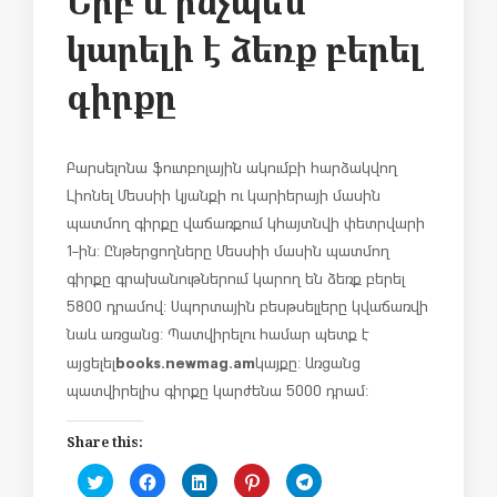
Ե՞րբ և ինչպե՞ս
կարելի է ձեռք բերել
գիրքը
Բարսելոնա ֆուտբոլային ակումբի հարձակվող
Լիոնել Մեսսիի կյանքի ու կարիերայի մասին
պատմող գիրքը վաճառքում կհայտնվի փետրվարի
1-ին: Ընթերցողները Մեսսիի մասին պատմող
գիրքը գրախանութներում կարող են ձեռք բերել
5800 դրամով: Սպորտային բեսթսելլերը կվաճառվի
նաև առցանց: Պատվիրելու համար պետք է
books.newmag.am
այցելել
կայքը: Առցանց
պատվիրելիս գիրքը կարժենա 5000 դրամ:
Share this:
C
C
C
C
C
l
l
l
l
l