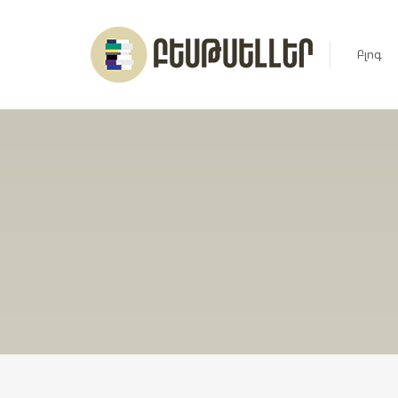
Բլոգ
Լուրեր
Հարցազ
Հոդված
Ռեյտին
Ցուցակ