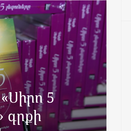
«Սիրո 5
» գրքի