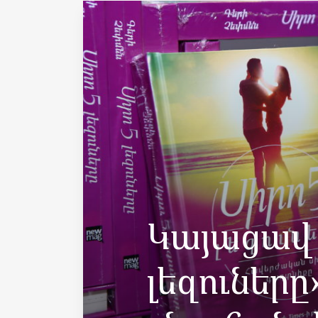
Կայացավ 
լեզուները