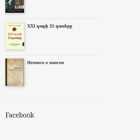
XXI դարի 21 դասերը
Немного о многом
Facebook