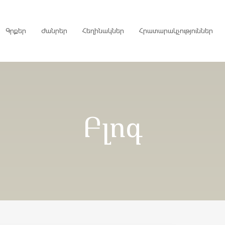
Գրքեր
Ժանրեր
Հեղինակներ
Հրատարակչություններ
րույցներ
Բլոգ
ներ
գներ
ներ