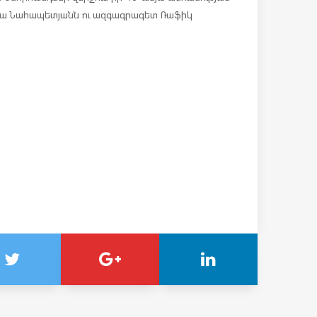
տիա Նահապետյանն ու ազգագրագետ Ռաֆիկ