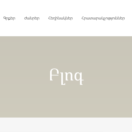
Գրքեր
Ժանրեր
Հեղինակներ
Հրատարակչություններ
րույցներ
Բլոգ
ներ
գներ
ներ