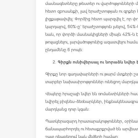
մասնագետները թեստեր ու վարժությունների 
հետո զբոսանքի, լավ երաժշտության ու գրքեր
լիցքաթափվել: Փորձից հետո պարզվել է, որ 
կարդալով, 60%-ը` երաժշտություն լսելով, 54%-
նաև, որ փորձի մասնակիցների միայն 42%-ն է 
թուլացնելու, լարվածությունից ազատվելու հ
ընդամենը 6 րոպե:
Գիրքն ունիվերսալ ու նորաձև նվեր է
Գիրքը նոր գաղափարների ու թարմ մտքերի շտ
տարբեր նախասիրություններ ունեցող մարդկ
Վեպերը հրաշալի նվեր են ռոմանտիկների համ
նվիրել բիզնես-ձեռնարկներ, ինքնակենսագրա
մարդկանց դուր կգան:
Պատկերազարդ հրատարակություններ, օրինակ` 
ճանապարհորդել ու հետաքրքրված են արվեստո
շատ դեպքերում նաև մեծերի համար: