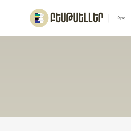
Բլոգ
Լուրեր
Հարցազ
Հոդված
Ռեյտին
Ցուցակ