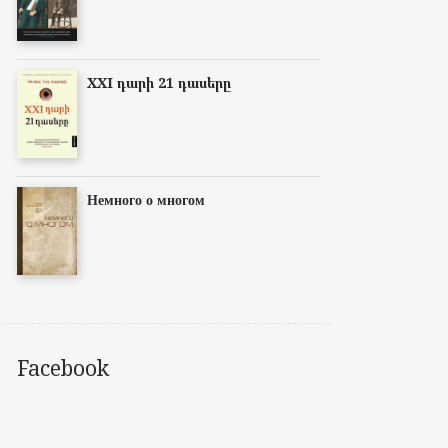
XXI դարի 21 դասերը
Немного о многом
Facebook