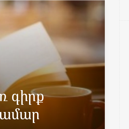
ռ գիրք
 համար