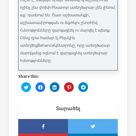
ոչինչ չես փոխի: Բնատուր ստեղծարար չեն լինում,
այլ` դառնում են: Շատ աշխատանքի,
աշխատասիրության ու ձգտելու շնորհիվ:
Հմտությունները զարգացնել ու մարզել է պետք:
Հենց դրա համար էլ Բելսկին
ստեղծեց
Behance
կենտրոնը, որը ստեղծարար
մարդկանց օգնում է զարգացնել ստեղծարար
հմտությունները:
Share this:
C
C
C
C
C
l
l
l
l
l
i
i
i
i
i
c
c
c
c
c
k
k
k
k
k
t
t
t
t
t
Տարածել
o
o
o
o
o
s
s
s
s
s
h
h
h
h
h
a
a
a
a
a
r
r
r
r
r
e
e
e
e
e
o
o
o
o
o
n
n
n
n
n