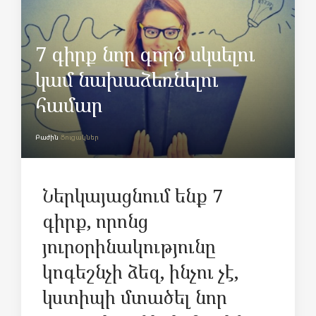
7 գիրք նոր գործ սկսելու
կամ նախաձեռնելու
համար
Բաժին
Ցուցակներ
Ներկայացնում ենք 7
գիրք, որոնց
յուրօրինակությունը
կոգեշնչի ձեզ, ինչու չէ,
կստիպի մտածել նոր