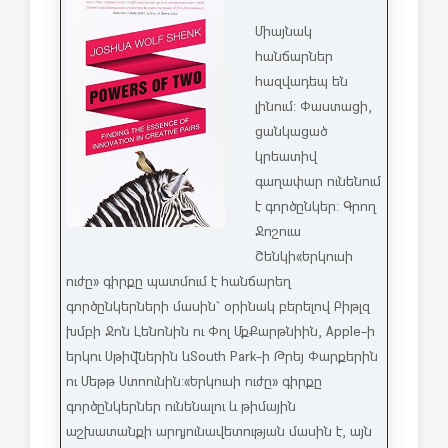
Միայնակ
հանճարներ
հազվադեպ են
լինում: Փաստացի,
ցանկացած
կրեատիվ
գաղափար ունենում
է գործընկեր: Գրող
Ջոշուա
Շենկի «Երկուսի
ուժը» գիրքը պատմում է հանճարեղ
գործընկերների մասին` օրինակ բերելով Բիթլզ
խմբի Ջոն Լենոնին ու Փոլ ՄքՔարթնիին, Apple-ի
երկու Սթիվներին և South Park -ի Թրեյ Փարքերին
ու Մեթթ Ստոունին: «Երկուսի ուժը» գիրքը
գործընկերներ ունենալու և թիմային
աշխատանքի արդյունավետության մասին է, այն