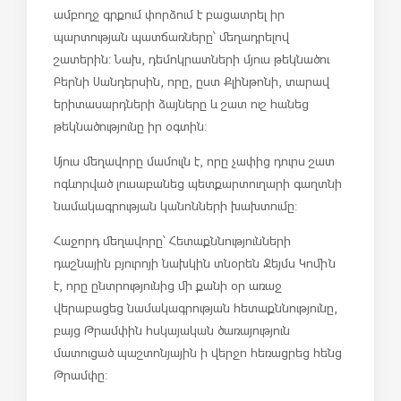
ամբողջ գրքում փորձում է բացատրել իր
պարտության պատճառները՝ մեղադրելով
շատերին: Նախ, դեմոկրատների մյուս թեկնածու
Բերնի Սանդերսին, որը, ըստ Քլինթոնի, տարավ
երիտասարդների ձայները և շատ ուշ հանեց
թեկնածությունը իր օգտին:
Մյուս մեղավորը մամուլն է, որը չափից դուրս շատ
ոգևորված լուսաբանեց պետքարտուղարի գաղտնի
նամակագրության կանոնների խախտումը:
Հաջորդ մեղավորը՝ Հետաքննությունների
դաշնային բյուրոյի նախկին տնօրեն Ջեյմս Կոմին
է, որը ընտրությունից մի քանի օր առաջ
վերաբացեց նամակագրության հետաքննությունը,
բայց Թրամփին հսկայական ծառայություն
մատուցած պաշտոնյային ի վերջո հեռացրեց հենց
Թրամփը: