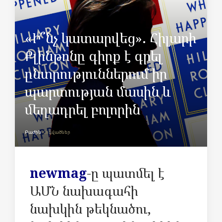
«Ի՞նչ կատարվեց». Հիլարի
Քլինթոնը գիրք է գրել
ընտրություններում իր
պարտության մասին և
մեղադրել բոլորին
Բաժին
Հոդվածներ
newmag
-ը պատմել է
ԱՄՆ նախագահի
նախկին թեկնածու,