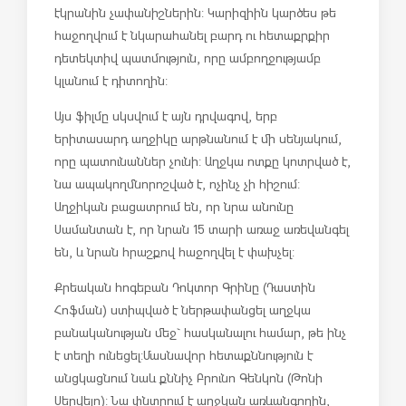
էկրանին չափանիշներին: Կարիզիին կարծես թե
հաջողվում է նկարահանել բարդ ու հետաքրքիր
դետեկտիվ պատմություն, որը ամբողջությամբ
կլանում է դիտողին:
Այս ֆիլմը սկսվում է այն դրվագով, երբ
երիտասարդ աղջիկը արթնանում է մի սենյակում,
որը պատունաններ չունի: Աղջկա ոտքը կոտրված է,
նա ապակողմնորոշված է, ոչինչ չի հիշում:
Աղջիկան բացատրում են, որ նրա անունը
Սամանտան է, որ նրան 15 տարի առաջ առեվանգել
են, և նրան հրաշքով հաջողվել է փախչել:
Քրեական հոգեբան Դոկտոր Գրինը (Դաստին
Հոֆման) ստիպված է ներթափանցել աղջկա
բանականության մեջ` հասկանալու համար, թե ինչ
է տեղի ունեցել:Մասնավոր հետաքննություն է
անցկացնում նաև քննիչ Բրունո Գենկոն (Թոնի
Սերվելո): Նա փնտրում է աղջկան առևանգողին,