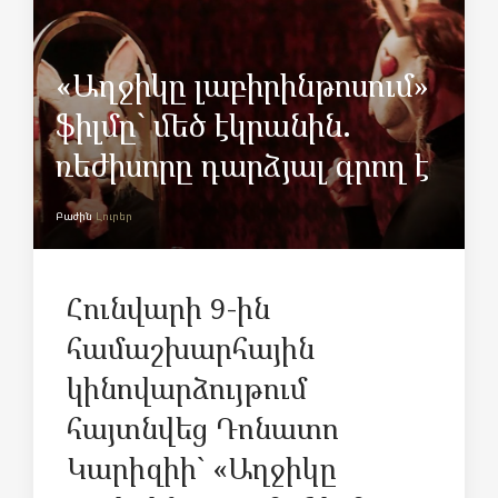
«Աղջիկը լաբիրինթոսում»
ֆիլմը` մեծ էկրանին.
ռեժիսորը դարձյալ գրող է
Բաժին
Լուրեր
Հունվարի 9-ին
համաշխարհային
կինովարձույթում
հայտնվեց Դոնատո
Կարիզիի` «Աղջիկը