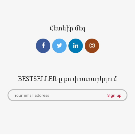
Հետևի՛ր մեզ
BESTSELLER-ը քո փոստարկղում