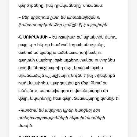
կարծիքները, իսկ դրականները` մոռանամ:
– Ձեր գրքերում շատ են սյուրռեալիզմն ու
ֆանտաստիկան: Ձեր կյանքն է՞լ է այդպիսին:
Հ. ՄՈՒՐԱԿԱՄԻ
– Ես ռեալիստ եմ՝ պրակտիկ մարդ,
բայց երբ հերթը հասնում է գրականությանը,
մտնում եմ կյանքիս ամենատարօրինակ ու
գաղտնի վայրերը: Եթե աչքերդ փակես ու փորձես
սուզվել ներաշխարհիդ մեջ, կբացահայտես
միանգամայն այլ աշխարհ: Նույնն է ինչ տիեզերքն
ուսումնասիրես, պարզապես քո մեջ: Գնում ես
անծանոթ, սարսափազդու ու վտանգավորև մի
վայր, և կարևորը հետ գալու ճանապարհը գտնելն է:
-Կարծում եմ ավելորդ կլինի հարցնել ձեր
ստեղծագործությունների ենթաիմաստների
մասին: