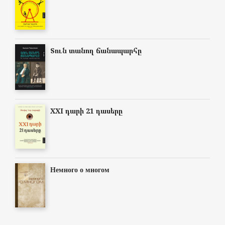
Տուն տանող ճանապարհը
XXI դարի 21 դասերը
Немного о многом