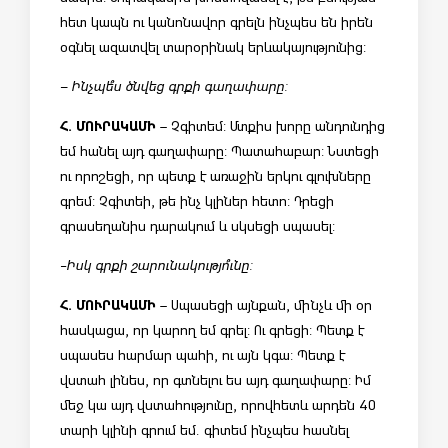
հետ կապն ու կանոնավոր գրելն ինչպես են իրեն
օգնել ազատվել տարօրինակ երևակայությունից:
– Ինչպե՞ս ծնվեց գրքի գաղափարը:
Հ. ՄՈՒՐԱԿԱՄԻ
– Չգիտեմ: Մտքիս խորը անդունդից
եմ հանել այդ գաղափարը: Պատահաբար: Նստեցի
ու որոշեցի, որ պետք է առաջին երկու գլուխները
գրեմ: Չգիտեի, թե ինչ կլիներ հետո: Դրեցի
գրասեղանիս դարակում և սկսեցի սպասել:
-Իսկ գրքի շարունակությո՞ւնը:
Հ. ՄՈՒՐԱԿԱՄԻ
– Սպասեցի այնքան, մինչև մի օր
հասկացա, որ կարող եմ գրել: Ու գրեցի: Պետք է
սպասես հարմար պահի, ու այն կգա: Պետք է
վստահ լինես, որ գտնելու ես այդ գաղափարը: Իմ
մեջ կա այդ վստահությունը, որովհետև արդեն 40
տարի կլինի գրում եմ. գիտեմ ինչպես հասնել