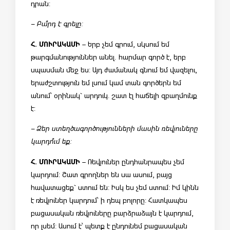
դրան:
– Բա՞րդ է գրելը:
Հ. ՄՈՒՐԱԿԱՄԻ
– Երբ չեմ գրում, սկսում եմ
թարգմանություններ անել. հարմար գործ է, երբ
սպասման մեջ ես: Այդ ժամանակ գնում եմ վազելու,
երաժշտություն եմ լսում կամ տան գործերն եմ
անում՝ օրինակ` արդուկ. շատ էլ հաճելի զբաղմունք
է:
– Ձեր ստեղծագործությունների մասին ռեվյուները
կարդո՞ւմ եք:
Հ. ՄՈՒՐԱԿԱՄԻ
– Ռեվյուներ ընդհանրապես չեմ
կարդում: Շատ գրողներ են սա ասում, բայց
հավատացեք` ստում են: Իսկ ես չեմ ստում: Իմ կինն
է ռեվյուներ կարդում՝ ի դեպ բոլորը: Հատկապես
բացասական ռեվյուները բարձրաձայն է կարդում,
որ լսեմ: Ասում է՝ պետք է ընդունեմ բացասական