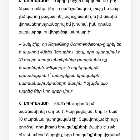
Հ. ՄՈՒՐԱԿԱՄԻ
– Մարդիկ միշտ հարցնում են՝ ինչ
նկատի ունեք, ինչ էր սա նշանակում, բայց ես ախր
չեմ կարող բացատրել: Եվ աշխարհի, և իմ մասին
փոխաբերություններով եմ խոսում, իսկ դրանք
բացատրելն ու վերլուծելն անհնար է:
– Ասել էիք, որ Ձեր «Killing Commendatore»-ը գրել եք
ի պատիվ «Մեծն Գեթսբիի»՝ վեպ, որը պարզվում է
10 տարի առաջ անգլերենից թարգմանել եք
ճապոներեն: «Գեթսբի»-ն ողբերգական
պատմություն է՝ ամերիկյան երազանքի
սահմանափակումների մասին: Ինչպե՞ս այն
ազդեց Ձեր նոր գրքի վրա:
Հ. ՄՈՒՐԱԿԱՄԻ
– «Մեծն Գեթսբի»-ն իմ
ամենասիրելի գիրքն է: Կարդացել եմ, երբ 17 կամ
18 տարեկան դպրոցական էի: Տպավորված էի այդ
գործով, որովհետև երազանքների մասին է և թե
ինչ են անում մարդիկ, երբ երազանքները փշրվում