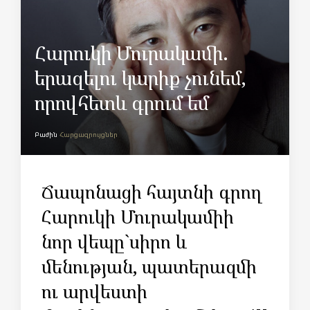
Հարուկի Մուրակամի.
երազելու կարիք չունեմ,
որովհետև գրում եմ
Բաժին
Հարցազրույցներ
Ճապոնացի հայտնի գրող
Հարուկի Մուրակամիի
նոր վեպը`սիրո և
մենության, պատերազմի
ու արվեստի