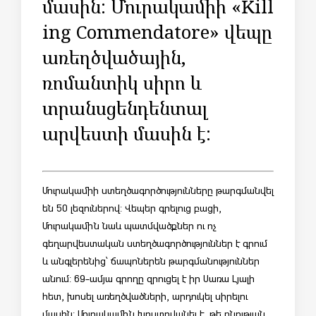
մասին: Մուրակամիի «Kill
ing Commendatore» վեպը
առեղծվածային,
ռոմանտիկ սիրո և
տրանսցենդենտալ
արվեստի մասին է:
Մուրակամիի ստեղծագործությունները թարգմանվել
են 50 լեզուներով: Վեպեր գրելուց բացի,
Մուրակամին նաև պատմվածքներ ու ոչ
գեղարվեստական ստեղծագործություններ է գրում
և անգլերենից՝ ճապոներեն թարգմանություններ
անում: 69-ամյա գրողը զրուցել է իր Սառա Լյալի
հետ, խոսել առեղծվածների, արդուկել սիրելու
մասին: Մուրակամին խոստովանել է, թե բնության