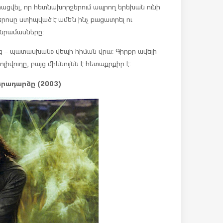
ստացվել, որ հետնախորշերում ապրող երեխան ունի
երոսը ստիպված է ամեն ինչ բացատրել ու
անրամասները:
ց – պատասխան» վեպի հիման վրա: Գիրքը ավելի
լիվուդը, բայց միևնույնն է հետաքրքիր է:
րադարձը (2003)