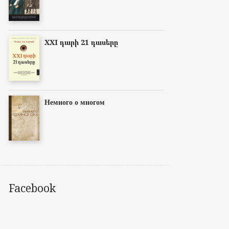
XXI դարի 21 դասերը
Немного о многом
Facebook