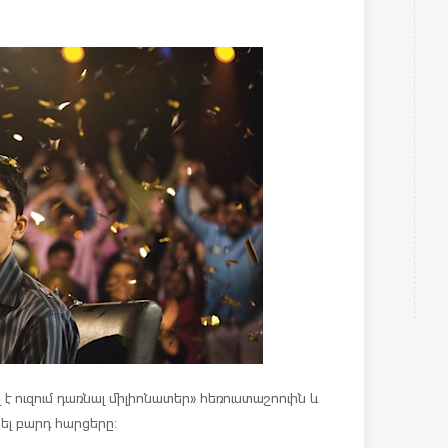
 է ուզում դառնալ միլիոնատեր» հեռուստաշոուին և
ել բարդ հարցերը: