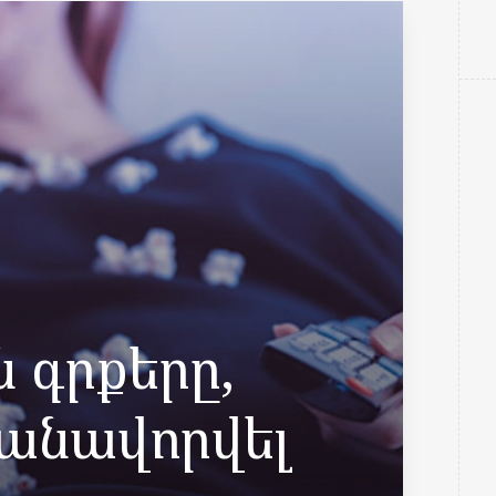
 գրքերը,
րանավորվել