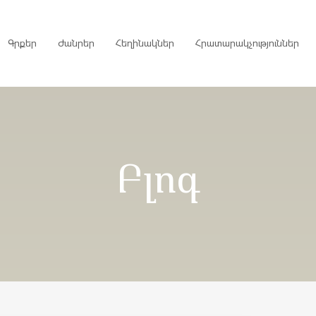
Գրքեր
Ժանրեր
Հեղինակներ
Հրատարակչություններ
րույցներ
Բլոգ
ներ
գներ
ներ