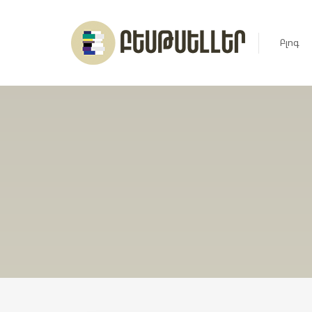
Բլոգ
Լուրեր
Հարցազ
Հոդված
Ռեյտին
Ցուցակ