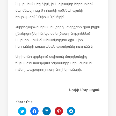
նկարահանվեց ֆիլմ, իսկ գլխավոր հերոսուհուն
մարմնավորեց Մորիսոնի ամենահայտնի
երկրպագուն՝ Օփրա Ուինֆրին:
«Սիրեցյալը» ու դրան հաջորդած գրքերը գրավեցին
ընթերցողներին: Այս ստեղծագործություննեւմ
կարևոր առանձնահատկություն գլխավոր
հերոսների ռասայական պատկանելիությունն էր:
Մորիսոնի գրքերում սպիտակ մարդկանցից
ճնշված ու տանջված հերոսները վերածվում են
ուժեղ, պայքարող ու գործող հերոսների:
Արփի Մուրադյան
Share this:
C
C
C
C
C
l
l
l
l
l