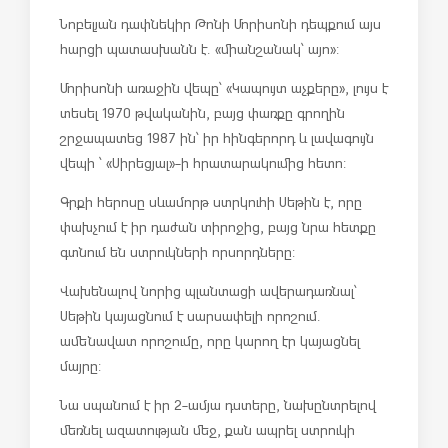
Նոբելյան դափնեկիր Թոնի Մորիսոնի դեպքում այս
հարցի պատասխանն է. «միանշանակ՝ այո»:
Մորիսոնի առաջին վեպը՝ «Կապույտ աչքերը», լույս է
տեսել 1970 թվականին, բայց փառքը գրողին
շրջապատեց 1987 ին՝ իր հինգերորդ և լավագույն
վեպի ՝ «Սիրեցյալ»-ի հրատարակումից հետո:
Գրքի հերոսը սևամորթ ստրկուհի Սեթին է, որը
փախչում է իր դաժան տիրոջից, բայց նրա հետքը
գտնում են ստրուկների որսորդները:
Վախենալով նորից պլանտացի ավերադառնալ՝
Սեթին կայացնում է սարսափելի որոշում.
ամենավատ որոշումը, որը կարող էր կայացնել
մայրը:
Նա սպանում է իր 2-ամյա դստերը, նախընտրելով
մեռնել ազատության մեջ, քան ապրել ստրուկի