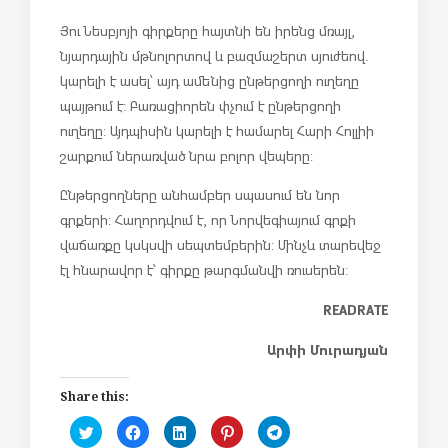
Յու Նեսբյոյի գիրքերը հայտնի են իրենց մռայլ,
նյարդային մթնոլորտով և բազմաշերտ
սյուժեով.
կարելի է ասել՝ այդ ամենից ընթերցողի ուղեղը
պայթում է: Բ
առացիորեն փչում է ընթերցողի
ուղեղը: Այդպիսին կարելի է համարել Հարի Հոլլիի
շարքում ներառված նրա բոլոր վեպերը:
Ընթերցողները անհամբեր սպասում են նոր
գրքերի: Հաղորդվում է, որ Նորվեգիայում գրքի
վաճառքը կսկսվի սեպտեմբերին: Մինչև տարեվեջ
էլ հնարավոր է՝ գիրքը թարգմանվի ռուսերեն:
READRATE
Արփի Մուրադյան
Share this:
C
C
C
C
C
l
l
l
l
l