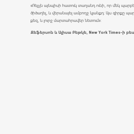
«Ռեյչլն այնպիսի հատուկ տաղանդ ունի, որ մեկ պարբ
ծիծաղել, և վերանայել ամբողջ կյանքդ: Այս գիրքը պար
քեզ, և լուրջ մարտահրավեր նետում»:
Ջեֆերսոն և Ալիսա Բեթկե, New York Times-ի բ