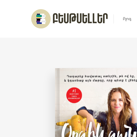
Բլոգ
Լուրեր
Հարցազ
Հոդված
Ռեյտին
Ցուցակ