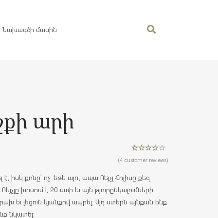
Նախագծի մասին
շքի արի
Rated
4
4.50
(
4
customer reviews)
out of 5
based on
լ է, իսկ քոնը՝ ոչ: Եթե այո, ապա Ռեյչլ Հոլիսը քեզ
customer
ratings
մ Ռեյչլը խոսում է 20 ստի եւ այն թյուրընկալումների
ախ եւ լեցուն կյանքով ապրել: Այդ ստերն այնքան ենք
նք նկատել: