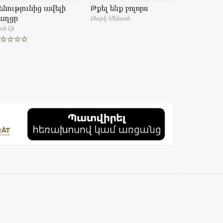
ենությունից ավելի
Թքել ենք բոլորս
աղցր
Մարկ Մենսոն
ւն Լի
ated
5.00
t of 5