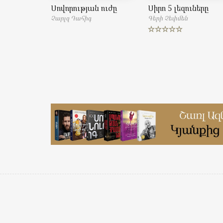
Սովորության ուժը
Սիրո 5 լեզուները
Չարլզ Դահիգ
Գերի Չեփմեն
Rated
5.00
out of 5