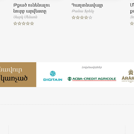
Թքած ունենալու
Գաղտնավայր
Մ
նուրբ արվեստը
ք
Թանա Ֆրենչ
Մարկ Մենսոն
Յո
Rated
4.00
out
Rated
5.00
R
of 5
out of 5
ou