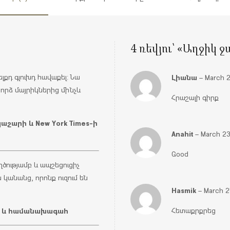
4 ռեվյու՝ «
Աղջիկ ջա
Լիանա
խելքդ գլուխդ հավաքել: Նա
–
March 2
որձ մայրիկներից մինչև
Հրաշալի գիրք
աշարի և New York Times-ի
Anahit
–
March 23
Good
ղծությամբ և ապշեցուցիչ
ն կանանց, որոնք ուզում են
Hasmik
–
March 2
իր և համանախագահ
Հետաքրքրեց