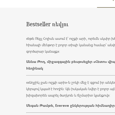
Bestseller ռեվյու
«Եթե Ռեյչլ Հոլիսն ասում է՝ ուշքի արի, ուրեմն սկսիր 
հիանալի մենթոր է բոլոր տիպի կանանց համար՝ անփ
գործարար կանայք»:
Աննա Թոդ, միջազգային բեսթսելլեր «Հետո» վիպ
հեղինակ
««Աղջիկ ջան ուշքի արի»-ն շոկի մեջ է գցում իր անկե
կերպով կպած է հողին: Այն իսկական նվեր է բոլոր այ
խիզախորեն ապրել ծաղկուն և ճշմարիտ կյանքով»:
Մեգան Թամթե, Evereve ընկերության հիմնադ