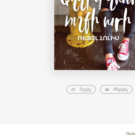
Շրջել
Թերթել
Ռեվյ