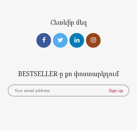
Հետևի՛ր մեզ
BESTSELLER-ը քո փոստարկղում