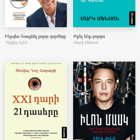
Ինչպես հասցնել բոլոր գործերը
Թքել ենք բոլորս
Դեյվիդ Ալեն
Մարկ Մենսոն