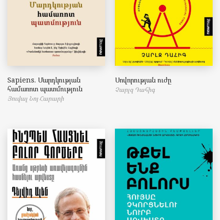
Sapiens. Մարդկության
Սովորության ուժը
համառոտ պատմություն
Չարլզ Դահիգ
Յուվալ Նոյ Հարարի