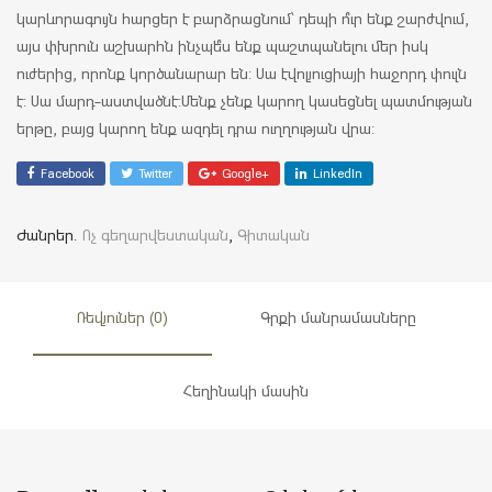
կարևորագույն հարցեր է բարձրացնում՝ դեպի ո՞ւր ենք շարժվում,
այս փխրուն աշխարհն ինչպե՞ս ենք պաշտպանելու մեր իսկ
ուժերից, որոնք կործանարար են: Սա էվոլյուցիայի հաջորդ փուլն
է: Սա մարդ-աստվածնէ:Մենք չենք կարող կասեցնել պատմության
երթը, բայց կարող ենք ազդել դրա ուղղության վրա:
Facebook
Twitter
Google+
LinkedIn
Ժանրեր.
Ոչ գեղարվեստական
,
Գիտական
Ռեվյուներ (0)
Գրքի մանրամասները
Հեղինակի մասին