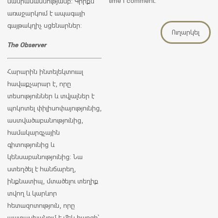
time I comment.
մանրամասնությամբ: Գիրքն
առաջարկում է ապագայի
գայթակղիչ սցենարներ:
The Observer
Հարարին ինտելեկտուալ
հավաքչարար է, որը
տեսություններ և տվյալներ է
պոկոտել փիլիսոփայությունից,
աստվածաբանությունից,
համակարգչային
գիտությունից և
կենսաբանությունից։ Նա
ստեղծել է հանճարեղ,
ինքնատիպ, մտածելու տեղիք
տվող և կարևոր
հետազոտություն, որը
պատասխանում է մեկ հարցի՝