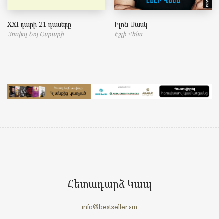
XXI դարի 21 դասերը
Իլոն Մասկ
Յուվալ Նոյ Հարարի
Էշլի Վենս
Հետադարձ Կապ
info@bestseller.am