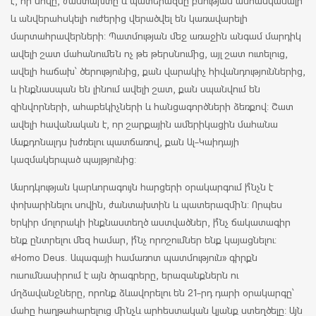
է, որ սովը, ժանտախտը և պատերազմը բնության անհասկանալի
և անվերահսկելի ուժերից վերածվել են կառավարելի
մարտահրավերների: Պատմության մեջ առաջին անգամ մարդիկ
ավելի շատ մահանումեն ոչ թե թերսնումից, այլ շատ ուտելուց,
ավելի հաճախ՝ ծերությունից, քան վարակիչ հիվանդություններից,
և ինքնասպան են լինում ավելի շատ, քան սպանվում են
զինվորների, ահաբեկիչների և հանցագործների ձեռքով: Շատ
ավելի հավանական է, որ շարքային ամերիկացին մահանա
Մաքդոնալդս խժռելու պատճառով, քան Ալ-Կաիդայի
կազմակերպած պայթյունից:
Մարդկության կարևորագույն հարցերի օրակարգում ի՞նչն է
փոխարինելու սովին, ժանտախտին և պատերազմին: Որպես
Երկիր մոլորակի ինքնաստեղծ աստվածներ, ի՞նչ ճակատագիր
ենք ընտրելու մեզ համար, ի՞նչ որոշումներ ենք կայացնելու:
«Homo Deus. Ապագայի համառոտ պատմություն» գիրքն
ուսումնասիրում է այն ծրագրերը, երազանքներն ու
մղձավանջները, որոնք ձևավորելու են 21-րդ դարի օրակարգը՝
մահը հաղթահարելուց մինչև արհեստական կյանք ստեղծելը: Այն